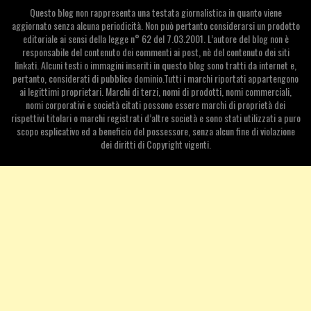
Questo blog non rappresenta una testata giornalistica in quanto viene
aggiornato senza alcuna periodicità. Non può pertanto considerarsi un prodotto
editoriale ai sensi della legge n° 62 del 7.03.2001. L’autore del blog non è
responsabile del contenuto dei commenti ai post, nè del contenuto dei siti
linkati. Alcuni testi o immagini inseriti in questo blog sono tratti da internet e,
pertanto, considerati di pubblico dominio.Tutti i marchi riportati appartengono
ai legittimi proprietari. Marchi di terzi, nomi di prodotti, nomi commerciali,
nomi corporativi e società citati possono essere marchi di proprietà dei
rispettivi titolari o marchi registrati d’altre società e sono stati utilizzati a puro
scopo esplicativo ed a beneficio del possessore, senza alcun fine di violazione
dei diritti di Copyright vigenti.