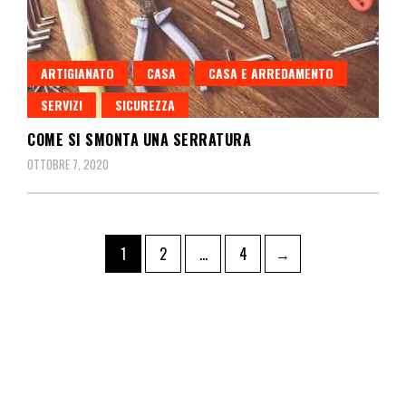
ARTIGIANATO
CASA
CASA E ARREDAMENTO
SERVIZI
SICUREZZA
COME SI SMONTA UNA SERRATURA
OTTOBRE 7, 2020
1
2
…
4
→