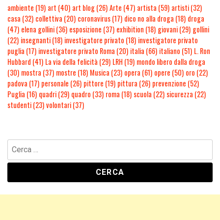
ambiente
(19)
art
(40)
art blog
(26)
Arte
(47)
artista
(59)
artisti
(32)
casa
(32)
collettiva
(20)
coronavirus
(17)
dico no alla droga
(18)
droga
(47)
elena gollini
(36)
esposizione
(37)
exhibition
(18)
giovani
(29)
gollini
(22)
insegnanti
(18)
investigatore privato
(18)
investigatore privato
puglia
(17)
investigatore privato Roma
(20)
italia
(66)
italiano
(51)
L. Ron
Hubbard
(41)
La via della felicità
(29)
LRH
(19)
mondo libero dalla droga
(30)
mostra
(37)
mostre
(18)
Musica
(23)
opera
(61)
opere
(50)
oro
(22)
padova
(17)
personale
(26)
pittore
(19)
pittura
(26)
prevenzione
(52)
Puglia
(16)
quadri
(29)
quadro
(33)
roma
(18)
scuola
(22)
sicurezza
(22)
studenti
(23)
volontari
(37)