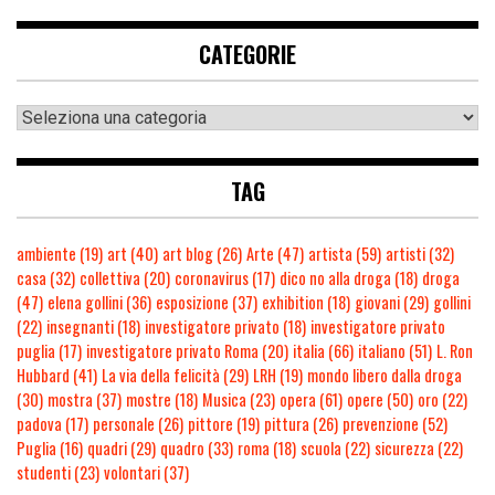
CATEGORIE
TAG
ambiente
(19)
art
(40)
art blog
(26)
Arte
(47)
artista
(59)
artisti
(32)
casa
(32)
collettiva
(20)
coronavirus
(17)
dico no alla droga
(18)
droga
(47)
elena gollini
(36)
esposizione
(37)
exhibition
(18)
giovani
(29)
gollini
(22)
insegnanti
(18)
investigatore privato
(18)
investigatore privato
puglia
(17)
investigatore privato Roma
(20)
italia
(66)
italiano
(51)
L. Ron
Hubbard
(41)
La via della felicità
(29)
LRH
(19)
mondo libero dalla droga
(30)
mostra
(37)
mostre
(18)
Musica
(23)
opera
(61)
opere
(50)
oro
(22)
padova
(17)
personale
(26)
pittore
(19)
pittura
(26)
prevenzione
(52)
Puglia
(16)
quadri
(29)
quadro
(33)
roma
(18)
scuola
(22)
sicurezza
(22)
studenti
(23)
volontari
(37)