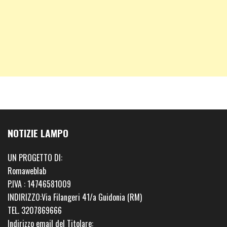
NOTIZIE LAMPO
UN PROGETTO DI:
Romaweblab
P.IVA : 14746581009
INDIRIZZO:Via Filangeri 41/a Guidonia (RM)
TEL. 3207869666
Indirizzo email del Titolare: