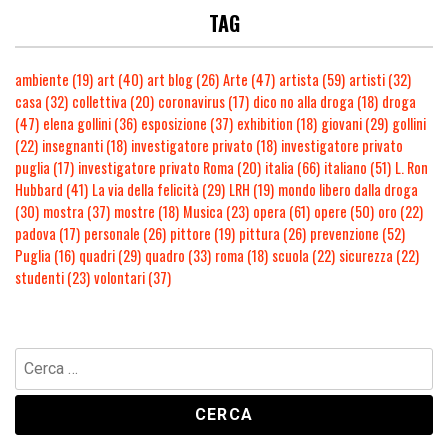
TAG
ambiente
(19)
art
(40)
art blog
(26)
Arte
(47)
artista
(59)
artisti
(32)
casa
(32)
collettiva
(20)
coronavirus
(17)
dico no alla droga
(18)
droga
(47)
elena gollini
(36)
esposizione
(37)
exhibition
(18)
giovani
(29)
gollini
(22)
insegnanti
(18)
investigatore privato
(18)
investigatore privato
puglia
(17)
investigatore privato Roma
(20)
italia
(66)
italiano
(51)
L. Ron
Hubbard
(41)
La via della felicità
(29)
LRH
(19)
mondo libero dalla droga
(30)
mostra
(37)
mostre
(18)
Musica
(23)
opera
(61)
opere
(50)
oro
(22)
padova
(17)
personale
(26)
pittore
(19)
pittura
(26)
prevenzione
(52)
Puglia
(16)
quadri
(29)
quadro
(33)
roma
(18)
scuola
(22)
sicurezza
(22)
studenti
(23)
volontari
(37)