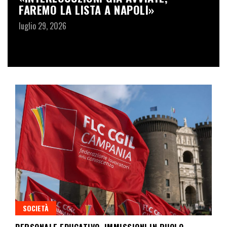
FAREMO LA LISTA A NAPOLI»
T
F
luglio 29, 2026
L
lu
SOCIETÀ