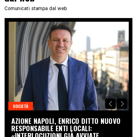
Comunicati stampa dal web
SOCIETÀ
S
AZIONE NAPOLI, ENRICO DITTO NUOVO
T
LI
RESPONSABILE ENTI LOCALI:
C
I
«INTERLOCUZIONI GIÀ AVVIATE,
P