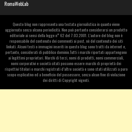
RomaWebLab
Questo blog non rappresenta una testata giornalistica in quanto viene
aggiornato senza alcuna periodicità. Non può pertanto considerarsi un prodotto
editoriale ai sensi della legge n° 62 del 7.03.2001. L’autore del blog non è
responsabile del contenuto dei commenti ai post, nè del contenuto dei siti
linkati. Alcuni testi o immagini inseriti in questo blog sono tratti da internet e,
pertanto, considerati di pubblico dominio.Tutti i marchi riportati appartengono
ai legittimi proprietari. Marchi di terzi, nomi di prodotti, nomi commerciali,
nomi corporativi e società citati possono essere marchi di proprietà dei
rispettivi titolari o marchi registrati d’altre società e sono stati utilizzati a puro
scopo esplicativo ed a beneficio del possessore, senza alcun fine di violazione
dei diritti di Copyright vigenti.