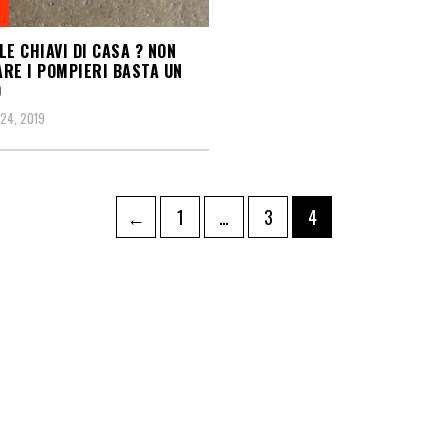
LE CHIAVI DI CASA ? NON
RE I POMPIERI BASTA UN
O
24, 2019
←
1
…
3
4