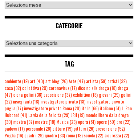
CATEGORIE
TAG
ambiente
(19)
art
(40)
art blog
(26)
Arte
(47)
artista
(59)
artisti
(32)
casa
(32)
collettiva
(20)
coronavirus
(17)
dico no alla droga
(18)
droga
(47)
elena gollini
(36)
esposizione
(37)
exhibition
(18)
giovani
(29)
gollini
(22)
insegnanti
(18)
investigatore privato
(18)
investigatore privato
puglia
(17)
investigatore privato Roma
(20)
italia
(66)
italiano
(51)
L. Ron
Hubbard
(41)
La via della felicità
(29)
LRH
(19)
mondo libero dalla droga
(30)
mostra
(37)
mostre
(18)
Musica
(23)
opera
(61)
opere
(50)
oro
(22)
padova
(17)
personale
(26)
pittore
(19)
pittura
(26)
prevenzione
(52)
Puglia
(16)
quadri
(29)
quadro
(33)
roma
(18)
scuola
(22)
sicurezza
(22)