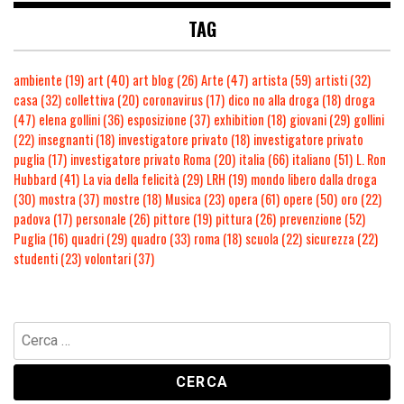
TAG
ambiente
(19)
art
(40)
art blog
(26)
Arte
(47)
artista
(59)
artisti
(32)
casa
(32)
collettiva
(20)
coronavirus
(17)
dico no alla droga
(18)
droga
(47)
elena gollini
(36)
esposizione
(37)
exhibition
(18)
giovani
(29)
gollini
(22)
insegnanti
(18)
investigatore privato
(18)
investigatore privato
puglia
(17)
investigatore privato Roma
(20)
italia
(66)
italiano
(51)
L. Ron
Hubbard
(41)
La via della felicità
(29)
LRH
(19)
mondo libero dalla droga
(30)
mostra
(37)
mostre
(18)
Musica
(23)
opera
(61)
opere
(50)
oro
(22)
padova
(17)
personale
(26)
pittore
(19)
pittura
(26)
prevenzione
(52)
Puglia
(16)
quadri
(29)
quadro
(33)
roma
(18)
scuola
(22)
sicurezza
(22)
studenti
(23)
volontari
(37)