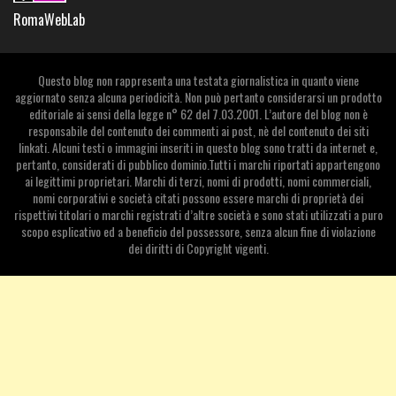
RomaWebLab
Questo blog non rappresenta una testata giornalistica in quanto viene
aggiornato senza alcuna periodicità. Non può pertanto considerarsi un prodotto
editoriale ai sensi della legge n° 62 del 7.03.2001. L’autore del blog non è
responsabile del contenuto dei commenti ai post, nè del contenuto dei siti
linkati. Alcuni testi o immagini inseriti in questo blog sono tratti da internet e,
pertanto, considerati di pubblico dominio.Tutti i marchi riportati appartengono
ai legittimi proprietari. Marchi di terzi, nomi di prodotti, nomi commerciali,
nomi corporativi e società citati possono essere marchi di proprietà dei
rispettivi titolari o marchi registrati d’altre società e sono stati utilizzati a puro
scopo esplicativo ed a beneficio del possessore, senza alcun fine di violazione
dei diritti di Copyright vigenti.