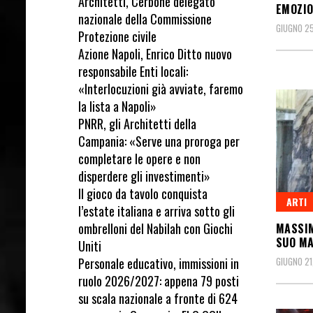
Architetti, Cerbone delegato
EMOZIO
nazionale della Commissione
GIUGNO 25
Protezione civile
Azione Napoli, Enrico Ditto nuovo
responsabile Enti locali:
«Interlocuzioni già avviate, faremo
la lista a Napoli»
PNRR, gli Architetti della
Campania: «Serve una proroga per
completare le opere e non
disperdere gli investimenti»
Il gioco da tavolo conquista
ARTI
l’estate italiana e arriva sotto gli
ombrelloni del Nabilah con Giochi
MASSIM
SUO MA
Uniti
Personale educativo, immissioni in
GIUGNO 21
ruolo 2026/2027: appena 79 posti
su scala nazionale a fronte di 624