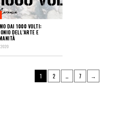
MO DAI 1000 VOLTI:
ONIO DELL’ARTE E
MANITÀ
 2020
1
2
…
7
→