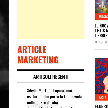
MUSIC
IL NUO
LET’S 
DEBBIE
DICEMBRE 
ARTICLE
MARKETING
ARTICOLI RECENTI
Sibylla Martina, l’operatrice
esoterica che porta la tenda viola
ARTI
nelle piazze d’Italia
FEDERI