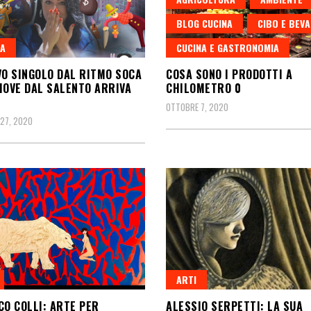
BLOG CUCINA
CIBO E BEV
A
CUCINA E GASTRONOMIA
VO SINGOLO DAL RITMO SOCA
COSA SONO I PRODOTTI A
MOVE DAL SALENTO ARRIVA
CHILOMETRO 0
OTTOBRE 7, 2020
27, 2020
ARTI
CO COLLI: ARTE PER
ALESSIO SERPETTI: LA SUA