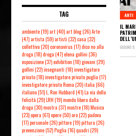
TAG
ARTI
IL MAR
ambiente
(19)
art
(40)
art blog
(26)
Arte
PATRIM
DELL’U
(47)
artista
(59)
artisti
(32)
casa
(32)
collettiva
(20)
coronavirus
(17)
dico no alla
GIUGNO 9,
droga
(18)
droga
(47)
elena gollini
(36)
esposizione
(37)
exhibition
(18)
giovani
(29)
gollini
(22)
insegnanti
(18)
investigatore
privato
(18)
investigatore privato puglia
(17)
investigatore privato Roma
(20)
italia
(66)
italiano
(51)
L. Ron Hubbard
(41)
La via della
felicità
(29)
LRH
(19)
mondo libero dalla
droga
(30)
mostra
(37)
mostre
(18)
Musica
(23)
opera
(61)
opere
(50)
oro
(22)
padova
(17)
personale
(26)
pittore
(19)
pittura
(26)
prevenzione
(52)
Puglia
(16)
quadri
(29)