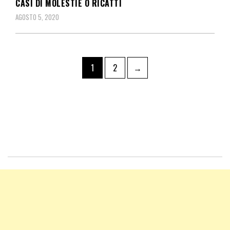
CASI DI MOLESTIE O RICATTI
AGOSTO 5, 2020
1
2
→