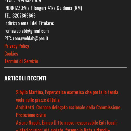
P.IVA : 14746581009
INDIRIZZO:Via Filangeri 41/a Guidonia (RM)
TEL. 3207869666
Indirizzo email del Titolare:
romaweblab@gmail.com
PEC: romaweblab@pec.it
Privacy Policy
Cookies
Termini di Servizio
ARTICOLI RECENTI
Sibylla Martina, l’operatrice esoterica che porta la tenda
viola nelle piazze d’Italia
Architetti, Cerbone delegato nazionale della Commissione
Protezione civile
Azione Napoli, Enrico Ditto nuovo responsabile Enti locali:
«Interlocuzioni già avviate, faremo la lista a Napoli»