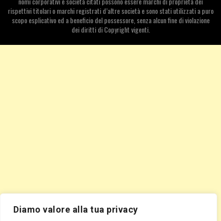
nomi corporativi e società citati possono essere marchi di proprietà dei
rispettivi titolari o marchi registrati d’altre società e sono stati utilizzati a puro
scopo esplicativo ed a beneficio del possessore, senza alcun fine di violazione
dei diritti di Copyright vigenti.
Diamo valore alla tua privacy