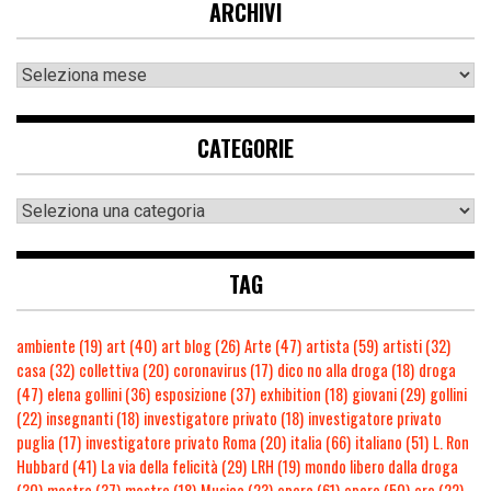
ARCHIVI
CATEGORIE
TAG
ambiente
(19)
art
(40)
art blog
(26)
Arte
(47)
artista
(59)
artisti
(32)
casa
(32)
collettiva
(20)
coronavirus
(17)
dico no alla droga
(18)
droga
(47)
elena gollini
(36)
esposizione
(37)
exhibition
(18)
giovani
(29)
gollini
(22)
insegnanti
(18)
investigatore privato
(18)
investigatore privato
puglia
(17)
investigatore privato Roma
(20)
italia
(66)
italiano
(51)
L. Ron
Hubbard
(41)
La via della felicità
(29)
LRH
(19)
mondo libero dalla droga
(30)
mostra
(37)
mostre
(18)
Musica
(23)
opera
(61)
opere
(50)
oro
(22)