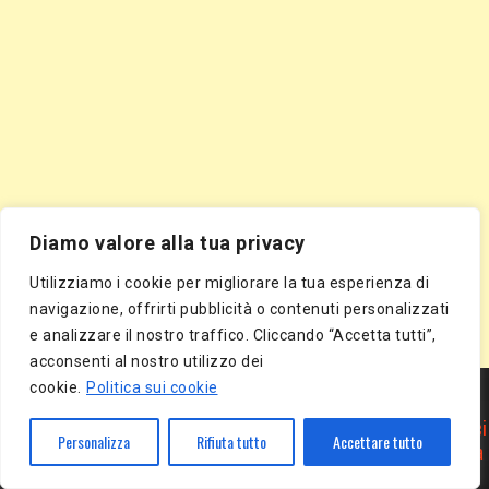
Diamo valore alla tua privacy
Utilizziamo i cookie per migliorare la tua esperienza di
navigazione, offrirti pubblicità o contenuti personalizzati
e analizzare il nostro traffico. Cliccando “Accetta tutti”,
acconsenti al nostro utilizzo dei
Segnala Sito Gratis
|
Segnala Azienda Gratis
|
Inserisci Azienda Gratis
|
cookie.
Politica sui cookie
Directory Gratis
|
Segnala Sito Gratis
|
Segnala Azienda Gratis
|
Inserisci Azienda Gratis
|
Directory Gratis
|
Article Marketing
|
Inserisci
Personalizza
Rifiuta tutto
Accettare tutto
Articolo Gratis
|
Pubblica Articolo Gratis
|
Inserisci Comunicato Stampa
Gratis