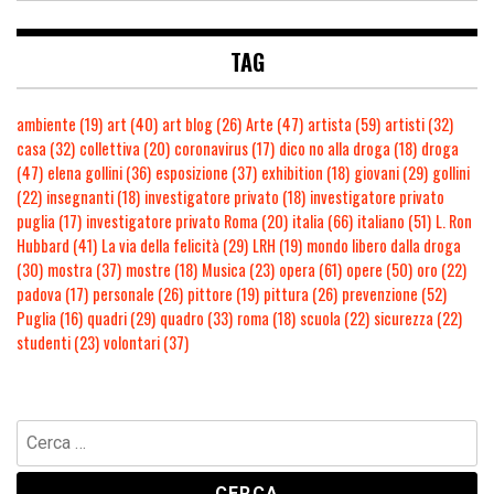
TAG
ambiente
(19)
art
(40)
art blog
(26)
Arte
(47)
artista
(59)
artisti
(32)
casa
(32)
collettiva
(20)
coronavirus
(17)
dico no alla droga
(18)
droga
(47)
elena gollini
(36)
esposizione
(37)
exhibition
(18)
giovani
(29)
gollini
(22)
insegnanti
(18)
investigatore privato
(18)
investigatore privato
puglia
(17)
investigatore privato Roma
(20)
italia
(66)
italiano
(51)
L. Ron
Hubbard
(41)
La via della felicità
(29)
LRH
(19)
mondo libero dalla droga
(30)
mostra
(37)
mostre
(18)
Musica
(23)
opera
(61)
opere
(50)
oro
(22)
padova
(17)
personale
(26)
pittore
(19)
pittura
(26)
prevenzione
(52)
Puglia
(16)
quadri
(29)
quadro
(33)
roma
(18)
scuola
(22)
sicurezza
(22)
studenti
(23)
volontari
(37)