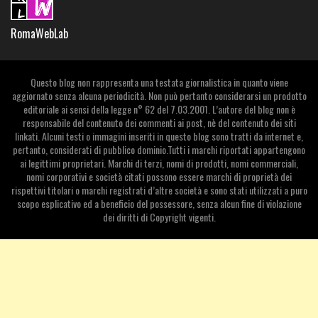
RomaWebLab
Questo blog non rappresenta una testata giornalistica in quanto viene
aggiornato senza alcuna periodicità. Non può pertanto considerarsi un prodotto
editoriale ai sensi della legge n° 62 del 7.03.2001. L’autore del blog non è
responsabile del contenuto dei commenti ai post, nè del contenuto dei siti
linkati. Alcuni testi o immagini inseriti in questo blog sono tratti da internet e,
pertanto, considerati di pubblico dominio.Tutti i marchi riportati appartengono
ai legittimi proprietari. Marchi di terzi, nomi di prodotti, nomi commerciali,
nomi corporativi e società citati possono essere marchi di proprietà dei
rispettivi titolari o marchi registrati d’altre società e sono stati utilizzati a puro
scopo esplicativo ed a beneficio del possessore, senza alcun fine di violazione
dei diritti di Copyright vigenti.