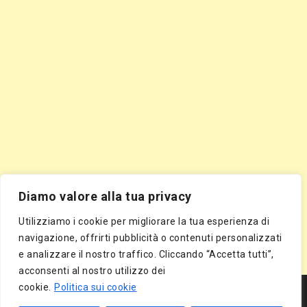
Diamo valore alla tua privacy
Utilizziamo i cookie per migliorare la tua esperienza di
navigazione, offrirti pubblicità o contenuti personalizzati
e analizzare il nostro traffico. Cliccando “Accetta tutti”,
acconsenti al nostro utilizzo dei
Segnala Sito Gratis
|
Segnala Azienda Gratis
|
Inserisci Azienda Gratis
|
cookie.
Politica sui cookie
Directory Gratis
|
Segnala Sito Gratis
|
Segnala Azienda Gratis
|