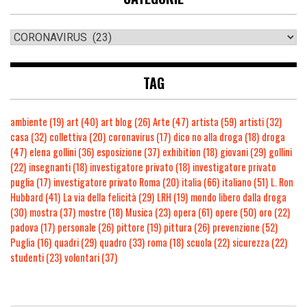
TAG
ambiente
(19)
art
(40)
art blog
(26)
Arte
(47)
artista
(59)
artisti
(32)
casa
(32)
collettiva
(20)
coronavirus
(17)
dico no alla droga
(18)
droga
(47)
elena gollini
(36)
esposizione
(37)
exhibition
(18)
giovani
(29)
gollini
(22)
insegnanti
(18)
investigatore privato
(18)
investigatore privato
puglia
(17)
investigatore privato Roma
(20)
italia
(66)
italiano
(51)
L. Ron
Hubbard
(41)
La via della felicità
(29)
LRH
(19)
mondo libero dalla droga
(30)
mostra
(37)
mostre
(18)
Musica
(23)
opera
(61)
opere
(50)
oro
(22)
padova
(17)
personale
(26)
pittore
(19)
pittura
(26)
prevenzione
(52)
Puglia
(16)
quadri
(29)
quadro
(33)
roma
(18)
scuola
(22)
sicurezza
(22)
studenti
(23)
volontari
(37)