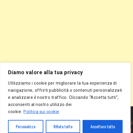
Diamo valore alla tua privacy
Utilizziamo i cookie per migliorare la tua esperienza di
navigazione, offrirti pubblicità o contenuti personalizzati
e analizzare il nostro traffico. Cliccando “Accetta tutti”,
acconsenti al nostro utilizzo dei
Segnala Sito Gratis
|
Segnala Azienda Gratis
|
Inserisci Azienda Gratis
|
cookie.
Politica sui cookie
Directory Gratis
|
Segnala Sito Gratis
|
Segnala Azienda Gratis
|
Inserisci Azienda Gratis
|
Directory Gratis
|
Article Marketing
|
Inserisci
Personalizza
Rifiuta tutto
Accettare tutto
Articolo Gratis
|
Pubblica Articolo Gratis
|
Inserisci Comunicato Stampa