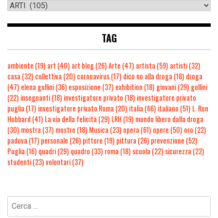
TAG
ambiente
(19)
art
(40)
art blog
(26)
Arte
(47)
artista
(59)
artisti
(32)
casa
(32)
collettiva
(20)
coronavirus
(17)
dico no alla droga
(18)
droga
(47)
elena gollini
(36)
esposizione
(37)
exhibition
(18)
giovani
(29)
gollini
(22)
insegnanti
(18)
investigatore privato
(18)
investigatore privato
puglia
(17)
investigatore privato Roma
(20)
italia
(66)
italiano
(51)
L. Ron
Hubbard
(41)
La via della felicità
(29)
LRH
(19)
mondo libero dalla droga
(30)
mostra
(37)
mostre
(18)
Musica
(23)
opera
(61)
opere
(50)
oro
(22)
padova
(17)
personale
(26)
pittore
(19)
pittura
(26)
prevenzione
(52)
Puglia
(16)
quadri
(29)
quadro
(33)
roma
(18)
scuola
(22)
sicurezza
(22)
studenti
(23)
volontari
(37)