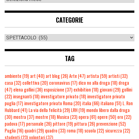
CATEGORIE
TAG
ambiente
(19)
art
(40)
art blog
(26)
Arte
(47)
artista
(59)
artisti
(32)
casa
(32)
collettiva
(20)
coronavirus
(17)
dico no alla droga
(18)
droga
(47)
elena gollini
(36)
esposizione
(37)
exhibition
(18)
giovani
(29)
gollini
(22)
insegnanti
(18)
investigatore privato
(18)
investigatore privato
puglia
(17)
investigatore privato Roma
(20)
italia
(66)
italiano
(51)
L. Ron
Hubbard
(41)
La via della felicità
(29)
LRH
(19)
mondo libero dalla droga
(30)
mostra
(37)
mostre
(18)
Musica
(23)
opera
(61)
opere
(50)
oro
(22)
padova
(17)
personale
(26)
pittore
(19)
pittura
(26)
prevenzione
(52)
Puglia
(16)
quadri
(29)
quadro
(33)
roma
(18)
scuola
(22)
sicurezza
(22)
studenti
(23)
volontari
(37)