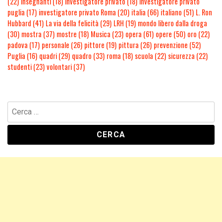
(22)
insegnanti
(18)
investigatore privato
(18)
investigatore privato
puglia
(17)
investigatore privato Roma
(20)
italia
(66)
italiano
(51)
L. Ron
Hubbard
(41)
La via della felicità
(29)
LRH
(19)
mondo libero dalla droga
(30)
mostra
(37)
mostre
(18)
Musica
(23)
opera
(61)
opere
(50)
oro
(22)
padova
(17)
personale
(26)
pittore
(19)
pittura
(26)
prevenzione
(52)
Puglia
(16)
quadri
(29)
quadro
(33)
roma
(18)
scuola
(22)
sicurezza
(22)
studenti
(23)
volontari
(37)