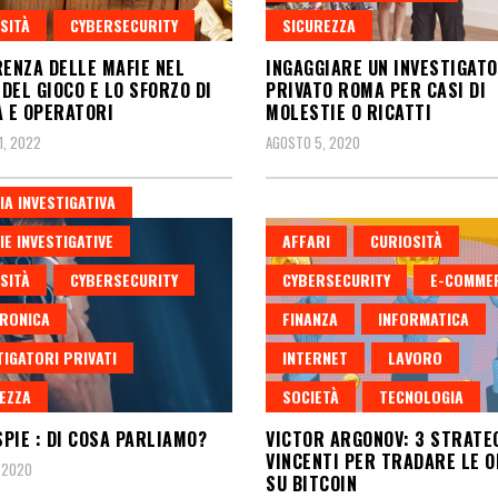
SITÀ
CYBERSECURITY
SICUREZZA
RENZA DELLE MAFIE NEL
INGAGGIARE UN INVESTIGAT
DEL GIOCO E LO SFORZO DI
PRIVATO ROMA PER CASI DI
A E OPERATORI
MOLESTIE O RICATTI
1, 2022
AGOSTO 5, 2020
IA INVESTIGATIVA
IE INVESTIGATIVE
AFFARI
CURIOSITÀ
SITÀ
CYBERSECURITY
CYBERSECURITY
E-COMME
RONICA
FINANZA
INFORMATICA
TIGATORI PRIVATI
INTERNET
LAVORO
EZZA
SOCIETÀ
TECNOLOGIA
PIE : DI COSA PARLIAMO?
VICTOR ARGONOV: 3 STRATE
VINCENTI PER TRADARE LE O
, 2020
SU BITCOIN