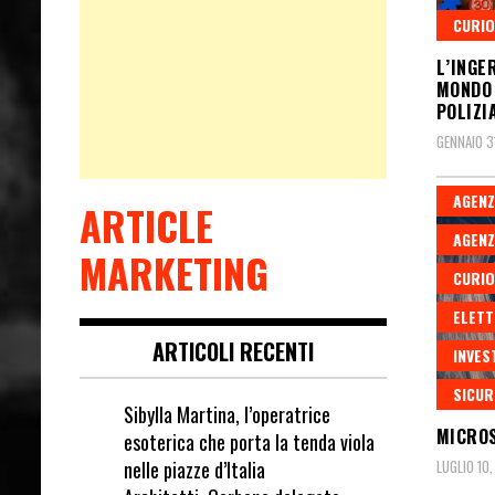
CURIO
L’INGE
MONDO 
POLIZI
GENNAIO 3
AGENZ
ARTICLE
AGENZ
MARKETING
CURIO
ELETT
ARTICOLI RECENTI
INVES
SICUR
Sibylla Martina, l’operatrice
MICROS
esoterica che porta la tenda viola
nelle piazze d’Italia
LUGLIO 10