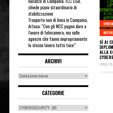
vacanze in Campania. FLC CGIL
chiede piano straordinario di
stabilizzazione
Trasporto non di linea in Campania,
CYBER
Artusa: “Con gli NCC pugno duro a
favore di telecamera, ma sulle
INTER
agenzie che fanno impropriamente
SÌ AI 
lo stesso lavoro tutto tace”
DIPLOM
ALLA S
CYBER
ARCHIVI
LUGLIO 25
CATEGORIE