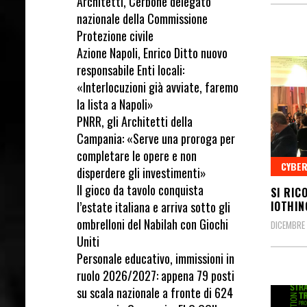
Architetti, Cerbone delegato
nazionale della Commissione
Protezione civile
Azione Napoli, Enrico Ditto nuovo
responsabile Enti locali:
«Interlocuzioni già avviate, faremo
la lista a Napoli»
PNRR, gli Architetti della
Campania: «Serve una proroga per
completare le opere e non
CYBER
disperdere gli investimenti»
Il gioco da tavolo conquista
SI RIC
l’estate italiana e arriva sotto gli
IOTHIN
ombrelloni del Nabilah con Giochi
DICEMBRE 
Uniti
Personale educativo, immissioni in
ruolo 2026/2027: appena 79 posti
su scala nazionale a fronte di 624