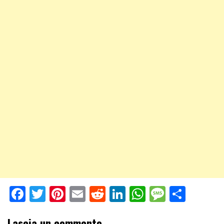
Facebook
Twitter
Pinterest
Email
Reddit
LinkedIn
WhatsApp
Messag
Shar
Lascia un commento