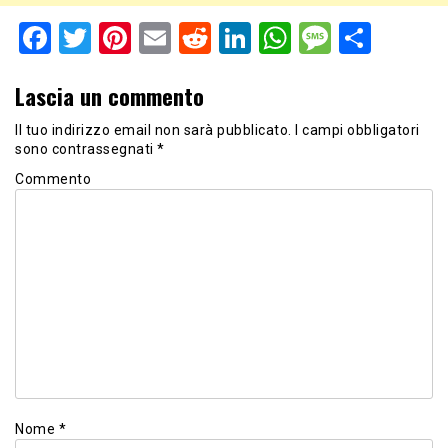
Facebook
Twitter
Pinterest
Email
Reddit
LinkedIn
WhatsApp
Messag
Shar
Lascia un commento
Il tuo indirizzo email non sarà pubblicato.
I campi obbligatori
sono contrassegnati
*
Commento
Nome
*