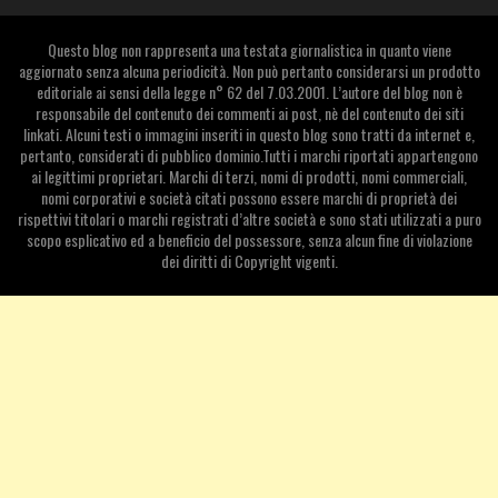
Questo blog non rappresenta una testata giornalistica in quanto viene
aggiornato senza alcuna periodicità. Non può pertanto considerarsi un prodotto
editoriale ai sensi della legge n° 62 del 7.03.2001. L’autore del blog non è
responsabile del contenuto dei commenti ai post, nè del contenuto dei siti
linkati. Alcuni testi o immagini inseriti in questo blog sono tratti da internet e,
pertanto, considerati di pubblico dominio.Tutti i marchi riportati appartengono
ai legittimi proprietari. Marchi di terzi, nomi di prodotti, nomi commerciali,
nomi corporativi e società citati possono essere marchi di proprietà dei
rispettivi titolari o marchi registrati d’altre società e sono stati utilizzati a puro
scopo esplicativo ed a beneficio del possessore, senza alcun fine di violazione
dei diritti di Copyright vigenti.