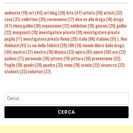
ambiente
(19)
art
(40)
art blog
(26)
Arte
(47)
artista
(59)
artisti
(32)
casa
(32)
collettiva
(20)
coronavirus
(17)
dico no alla droga
(18)
droga
(47)
elena gollini
(36)
esposizione
(37)
exhibition
(18)
giovani
(29)
gollini
(22)
insegnanti
(18)
investigatore privato
(18)
investigatore privato
puglia
(17)
investigatore privato Roma
(20)
italia
(66)
italiano
(51)
L. Ron
Hubbard
(41)
La via della felicità
(29)
LRH
(19)
mondo libero dalla droga
(30)
mostra
(37)
mostre
(18)
Musica
(23)
opera
(61)
opere
(50)
oro
(22)
padova
(17)
personale
(26)
pittore
(19)
pittura
(26)
prevenzione
(52)
Puglia
(16)
quadri
(29)
quadro
(33)
roma
(18)
scuola
(22)
sicurezza
(22)
studenti
(23)
volontari
(37)