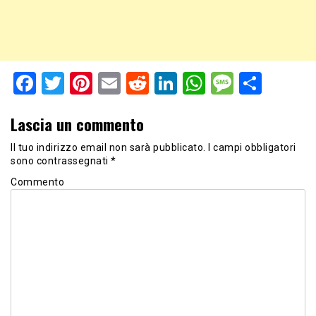
Facebook
Twitter
Pinterest
Email
Reddit
LinkedIn
WhatsApp
Messag
Shar
Lascia un commento
Il tuo indirizzo email non sarà pubblicato.
I campi obbligatori
sono contrassegnati
*
Commento