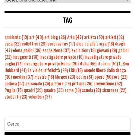
TAG
ambiente
(19)
art
(40)
art blog
(26)
Arte
(47)
artista
(59)
artisti
(32)
casa
(32)
collettiva
(20)
coronavirus
(17)
dico no alla droga
(18)
droga
(47)
elena gollini
(36)
esposizione
(37)
exhibition
(18)
giovani
(29)
gollini
(22)
insegnanti
(18)
investigatore privato
(18)
investigatore privato
puglia
(17)
investigatore privato Roma
(20)
italia
(66)
italiano
(51)
L. Ron
Hubbard
(41)
La via della felicità
(29)
LRH
(19)
mondo libero dalla droga
(30)
mostra
(37)
mostre
(18)
Musica
(23)
opera
(61)
opere
(50)
oro
(22)
padova
(17)
personale
(26)
pittore
(19)
pittura
(26)
prevenzione
(52)
Puglia
(16)
quadri
(29)
quadro
(33)
roma
(18)
scuola
(22)
sicurezza
(22)
studenti
(23)
volontari
(37)