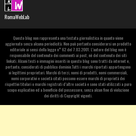
RomaWebLab
Questo blog non rappresenta una testata giornalistica in quanto viene
aggiornato senza alcuna periodicità. Non può pertanto considerarsi un prodotto
editoriale ai sensi della legge n° 62 del 7.03.2001. L’autore del blog non è
responsabile del contenuto dei commenti ai post, nè del contenuto dei siti
linkati. Alcuni testi o immagini inseriti in questo blog sono tratti da internet e,
pertanto, considerati di pubblico dominio.Tutti i marchi riportati appartengono
ai legittimi proprietari. Marchi di terzi, nomi di prodotti, nomi commerciali,
nomi corporativi e società citati possono essere marchi di proprietà dei
rispettivi titolari o marchi registrati d’altre società e sono stati utilizzati a puro
scopo esplicativo ed a beneficio del possessore, senza alcun fine di violazione
dei diritti di Copyright vigenti.