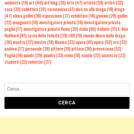
ambiente
(19)
art
(40)
art blog
(26)
Arte
(47)
artista
(59)
artisti
(32)
casa
(32)
collettiva
(20)
coronavirus
(17)
dico no alla droga
(18)
droga
(47)
elena gollini
(36)
esposizione
(37)
exhibition
(18)
giovani
(29)
gollini
(22)
insegnanti
(18)
investigatore privato
(18)
investigatore privato
puglia
(17)
investigatore privato Roma
(20)
italia
(66)
italiano
(51)
L. Ron
Hubbard
(41)
La via della felicità
(29)
LRH
(19)
mondo libero dalla droga
(30)
mostra
(37)
mostre
(18)
Musica
(23)
opera
(61)
opere
(50)
oro
(22)
padova
(17)
personale
(26)
pittore
(19)
pittura
(26)
prevenzione
(52)
Puglia
(16)
quadri
(29)
quadro
(33)
roma
(18)
scuola
(22)
sicurezza
(22)
studenti
(23)
volontari
(37)