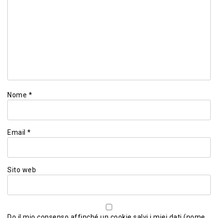
Nome
*
Email
*
Sito web
Do il mio consenso affinché un cookie salvi i miei dati (nome,