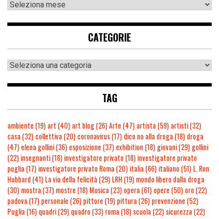
CATEGORIE
TAG
ambiente
(19)
art
(40)
art blog
(26)
Arte
(47)
artista
(59)
artisti
(32)
casa
(32)
collettiva
(20)
coronavirus
(17)
dico no alla droga
(18)
droga
(47)
elena gollini
(36)
esposizione
(37)
exhibition
(18)
giovani
(29)
gollini
(22)
insegnanti
(18)
investigatore privato
(18)
investigatore privato
puglia
(17)
investigatore privato Roma
(20)
italia
(66)
italiano
(51)
L. Ron
Hubbard
(41)
La via della felicità
(29)
LRH
(19)
mondo libero dalla droga
(30)
mostra
(37)
mostre
(18)
Musica
(23)
opera
(61)
opere
(50)
oro
(22)
padova
(17)
personale
(26)
pittore
(19)
pittura
(26)
prevenzione
(52)
Puglia
(16)
quadri
(29)
quadro
(33)
roma
(18)
scuola
(22)
sicurezza
(22)