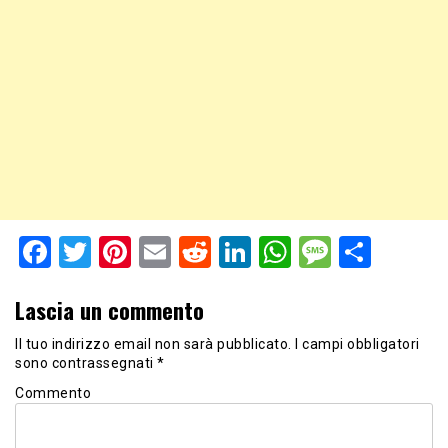
Facebook
Twitter
Pinterest
Email
Reddit
LinkedIn
WhatsApp
Messag
Shar
Lascia un commento
Il tuo indirizzo email non sarà pubblicato.
I campi obbligatori
sono contrassegnati
*
Commento