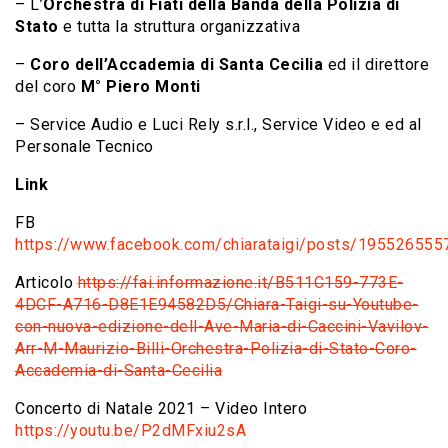
– L’
Orchestra di Fiati della Banda della Polizia di
Stato
e tutta la struttura organizzativa
–
Coro dell’Accademia di Santa Cecilia
ed il direttore
del coro
M° Piero Monti
– Service Audio e Luci Rely s.r.l., Service Video e ed al
Personale Tecnico
Link
FB
https://www.facebook.com/chiarataigi/posts/19552655
Articolo
https://fai.informazione.it/B511C159-773E-
4DCF-A716-D8E1E94582D5/Chiara-Taigi-su-Youtube-
con-nuova-edizione-dell-Ave-Maria-di-Caccini-Vavilov-
Arr-M-Maurizio-Billi-Orchestra-Polizia-di-Stato-Coro-
Accademia-di-Santa-Cecilia
Concerto di Natale 2021 – Video Intero
https://youtu.be/P2dMFxiu2sA