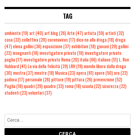
TAG
ambiente
(19)
art
(40)
art blog
(26)
Arte
(47)
artista
(59)
artisti
(32)
casa
(32)
collettiva
(20)
coronavirus
(17)
dico no alla droga
(18)
droga
(47)
elena gollini
(36)
esposizione
(37)
exhibition
(18)
giovani
(29)
gollini
(22)
insegnanti
(18)
investigatore privato
(18)
investigatore privato
puglia
(17)
investigatore privato Roma
(20)
italia
(66)
italiano
(51)
L. Ron
Hubbard
(41)
La via della felicità
(29)
LRH
(19)
mondo libero dalla droga
(30)
mostra
(37)
mostre
(18)
Musica
(23)
opera
(61)
opere
(50)
oro
(22)
padova
(17)
personale
(26)
pittore
(19)
pittura
(26)
prevenzione
(52)
Puglia
(16)
quadri
(29)
quadro
(33)
roma
(18)
scuola
(22)
sicurezza
(22)
studenti
(23)
volontari
(37)