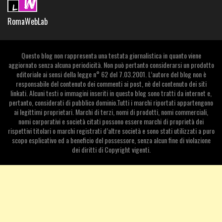
RomaWebLab
Questo blog non rappresenta una testata giornalistica in quanto viene
aggiornato senza alcuna periodicità. Non può pertanto considerarsi un prodotto
editoriale ai sensi della legge n° 62 del 7.03.2001. L’autore del blog non è
responsabile del contenuto dei commenti ai post, nè del contenuto dei siti
linkati. Alcuni testi o immagini inseriti in questo blog sono tratti da internet e,
pertanto, considerati di pubblico dominio.Tutti i marchi riportati appartengono
ai legittimi proprietari. Marchi di terzi, nomi di prodotti, nomi commerciali,
nomi corporativi e società citati possono essere marchi di proprietà dei
rispettivi titolari o marchi registrati d’altre società e sono stati utilizzati a puro
scopo esplicativo ed a beneficio del possessore, senza alcun fine di violazione
dei diritti di Copyright vigenti.