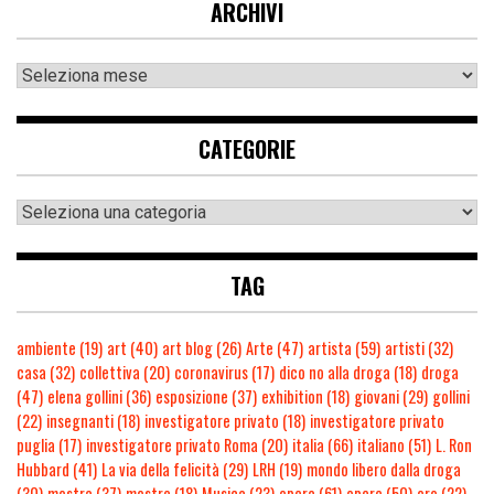
ARCHIVI
CATEGORIE
TAG
ambiente
(19)
art
(40)
art blog
(26)
Arte
(47)
artista
(59)
artisti
(32)
casa
(32)
collettiva
(20)
coronavirus
(17)
dico no alla droga
(18)
droga
(47)
elena gollini
(36)
esposizione
(37)
exhibition
(18)
giovani
(29)
gollini
(22)
insegnanti
(18)
investigatore privato
(18)
investigatore privato
puglia
(17)
investigatore privato Roma
(20)
italia
(66)
italiano
(51)
L. Ron
Hubbard
(41)
La via della felicità
(29)
LRH
(19)
mondo libero dalla droga
(30)
mostra
(37)
mostre
(18)
Musica
(23)
opera
(61)
opere
(50)
oro
(22)