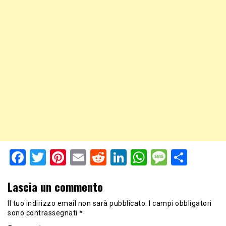
Facebook
Twitter
Pinterest
Email
Reddit
LinkedIn
WhatsApp
Messag
Shar
Lascia un commento
Il tuo indirizzo email non sarà pubblicato.
I campi obbligatori
sono contrassegnati
*