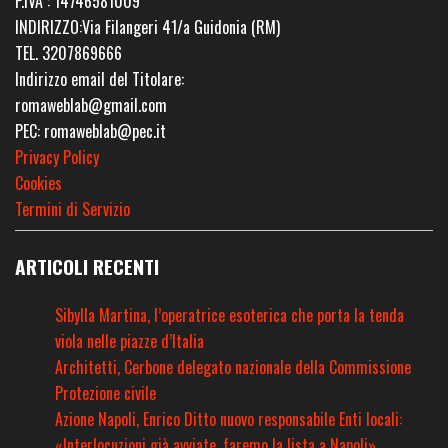
P.IVA : 14746581009
INDIRIZZO:Via Filangeri 41/a Guidonia (RM)
TEL. 3207869666
Indirizzo email del Titolare:
romaweblab@gmail.com
PEC: romaweblab@pec.it
Privacy Policy
Cookies
Termini di Servizio
ARTICOLI RECENTI
Sibylla Martina, l’operatrice esoterica che porta la tenda
viola nelle piazze d’Italia
Architetti, Cerbone delegato nazionale della Commissione
Protezione civile
Azione Napoli, Enrico Ditto nuovo responsabile Enti locali:
«Interlocuzioni già avviate, faremo la lista a Napoli»