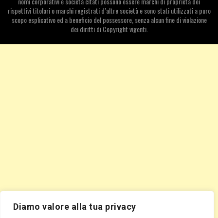
nomi corporativi e società citati possono essere marchi di proprietà dei
rispettivi titolari o marchi registrati d’altre società e sono stati utilizzati a puro
scopo esplicativo ed a beneficio del possessore, senza alcun fine di violazione
dei diritti di Copyright vigenti.
Diamo valore alla tua privacy