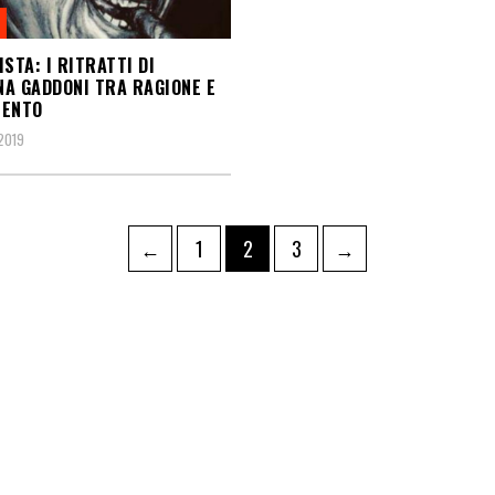
ISTA: I RITRATTI DI
A GADDONI TRA RAGIONE E
MENTO
 2019
←
1
2
3
→