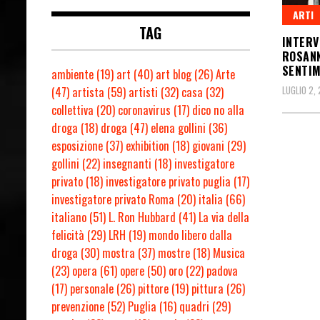
ARTI
TAG
INTERV
ROSANN
SENTI
ambiente
(19)
art
(40)
art blog
(26)
Arte
LUGLIO 2,
(47)
artista
(59)
artisti
(32)
casa
(32)
collettiva
(20)
coronavirus
(17)
dico no alla
droga
(18)
droga
(47)
elena gollini
(36)
esposizione
(37)
exhibition
(18)
giovani
(29)
gollini
(22)
insegnanti
(18)
investigatore
privato
(18)
investigatore privato puglia
(17)
investigatore privato Roma
(20)
italia
(66)
italiano
(51)
L. Ron Hubbard
(41)
La via della
felicità
(29)
LRH
(19)
mondo libero dalla
droga
(30)
mostra
(37)
mostre
(18)
Musica
(23)
opera
(61)
opere
(50)
oro
(22)
padova
(17)
personale
(26)
pittore
(19)
pittura
(26)
prevenzione
(52)
Puglia
(16)
quadri
(29)