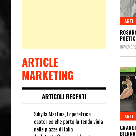
ARTI
ROSANN
POETIC
NOVEMBRE 
ARTICLE
MARKETING
ARTICOLI RECENTI
Sibylla Martina, l’operatrice
ARTI
esoterica che porta la tenda viola
GRANDI
nelle piazze d’Italia
BIENNA