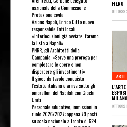
Architetti, Cerbone delegato
FIENO
nazionale della Commissione
OTTOBRE 2
Protezione civile
Azione Napoli, Enrico Ditto nuovo
responsabile Enti locali:
«Interlocuzioni già avviate, faremo
la lista a Napoli»
PNRR, gli Architetti della
Campania: «Serve una proroga per
completare le opere e non
disperdere gli investimenti»
ARTI
Il gioco da tavolo conquista
l’estate italiana e arriva sotto gli
L’ARTE
ombrelloni del Nabilah con Giochi
ESPOSI
MILAN
Uniti
Personale educativo, immissioni in
OTTOBRE 1
ruolo 2026/2027: appena 79 posti
su scala nazionale a fronte di 624