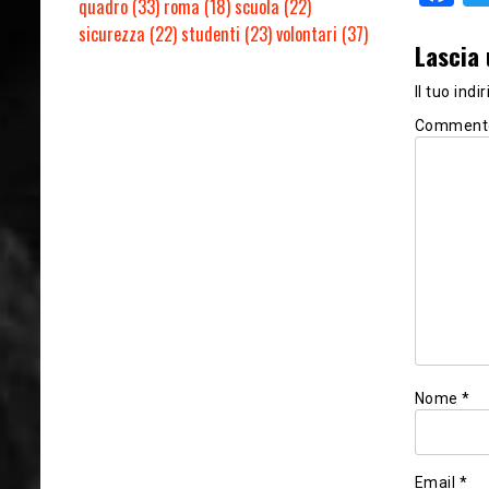
quadro
(33)
roma
(18)
scuola
(22)
sicurezza
(22)
studenti
(23)
volontari
(37)
Lascia
Il tuo ind
Comment
Nome
*
Email
*