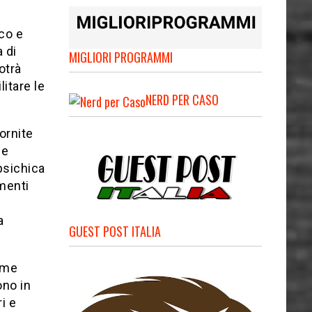
co e
 di
MIGLIORI PROGRAMMI
otrà
litare le
NERD PER CASO
fornite
 e
psichica
ementi
a
GUEST POST ITALIA
me
ono in
i e