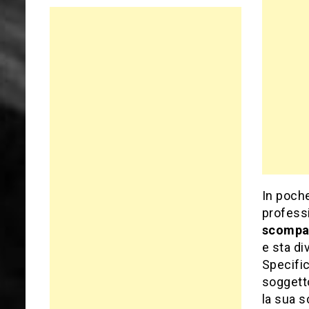
In poch
professi
scompa
e sta di
Specific
soggetto
la sua s