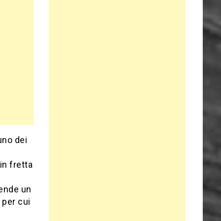
uno dei
n fretta
tende un
 per cui