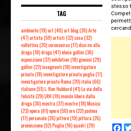
stesso t
TAG
Compete
permette
cercand
ambiente
(19)
art
(40)
art blog
(26)
Arte
(47)
artista
(59)
artisti
(32)
casa
(32)
collettiva
(20)
coronavirus
(17)
dico no alla
droga
(18)
droga
(47)
elena gollini
(36)
esposizione
(37)
exhibition
(18)
giovani
(29)
gollini
(22)
insegnanti
(18)
investigatore
privato
(18)
investigatore privato puglia
(17)
investigatore privato Roma
(20)
italia
(66)
italiano
(51)
L. Ron Hubbard
(41)
La via della
felicità
(29)
LRH
(19)
mondo libero dalla
droga
(30)
mostra
(37)
mostre
(18)
Musica
(23)
opera
(61)
opere
(50)
oro
(22)
padova
(17)
personale
(26)
pittore
(19)
pittura
(26)
prevenzione
(52)
Puglia
(16)
quadri
(29)
F