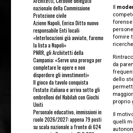
Architetti, Cerbone delegato
Il
moder
nazionale della Commissione
competen
Protezione civile
forense 
Azione Napoli, Enrico Ditto nuovo
persone 
responsabile Enti locali:
fornire 
«Interlocuzioni già avviate, faremo
ricerche
la lista a Napoli»
PNRR, gli Architetti della
Rintracc
Campania: «Serve una proroga per
da paren
completare le opere e non
frequent
disperdere gli investimenti»
dello st
Il gioco da tavolo conquista
permetto
l’estate italiana e arriva sotto gli
maggior 
ombrelloni del Nabilah con Giochi
proprio 
Uniti
Personale educativo, immissioni in
Il motiv
ruolo 2026/2027: appena 79 posti
quelli m
su scala nazionale a fronte di 624
autonomi