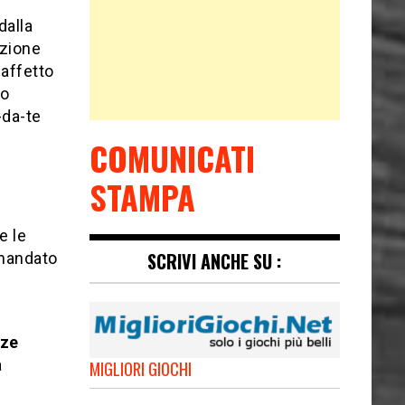
dalla
izione
 affetto
 o
-da-te
COMUNICATI
STAMPA
e le
SCRIVI ANCHE SU :
 mandato
rze
a
MIGLIORI GIOCHI