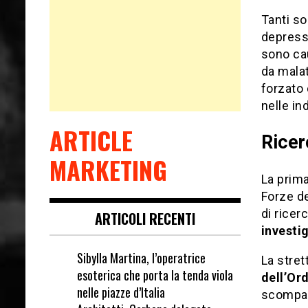
Tanti so
depressi
sono cau
da malat
forzato 
nelle in
ARTICLE
Ricer
MARKETING
La prima
Forze de
di ricer
ARTICOLI RECENTI
investi
Sibylla Martina, l’operatrice
La stret
esoterica che porta la tenda viola
dell’Or
nelle piazze d’Italia
scompar