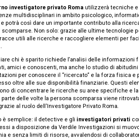
no investigatore privato Roma
utilizzerà tecniche e
ze multidisciplinari in ambito psicologico, informati
e potrà così dare un importante contributo alla ricerca
scomparse. Non solo: grazie alle ultime tecnologie p
tracce utili alle ricerche e raccogliere elementi per faci
.
iare chi è sparito richiede l’analisi delle informazioni 
ti, amici e conoscenti, ma anche lo studio di abitudini
azioni per conoscere il “ricercato” e la forza fisica e 
esso oltre alle sue disponibilità finanziarie. Questi el
no di concentrare le ricerche su aree specifiche e la
parte delle volte la persona scomparsa viene ritrovat
grazie al ruolo dell’Investigatore Privato Roma.
o è semplice: il detective e gli
investigatori privati
co
essi a disposizione da Verdile Investigazioni si muov
a e senza limiti di risorse, avvalendosi di collaborator