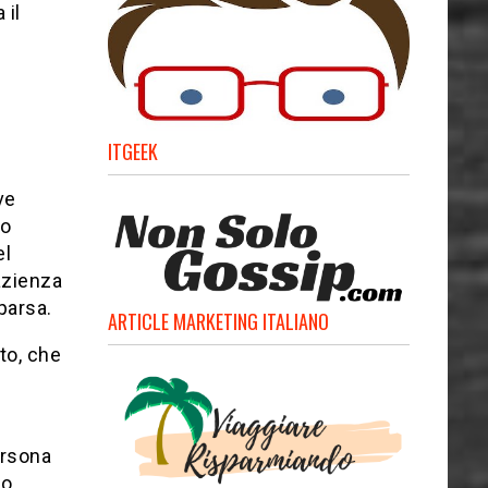
 il
ITGEEK
ve
no
investigazioni laboriose e meticolose. Tra le caratteristiche del
azienza
parsa.
ARTICLE MARKETING ITALIANO
to, che
n
ersona
lo