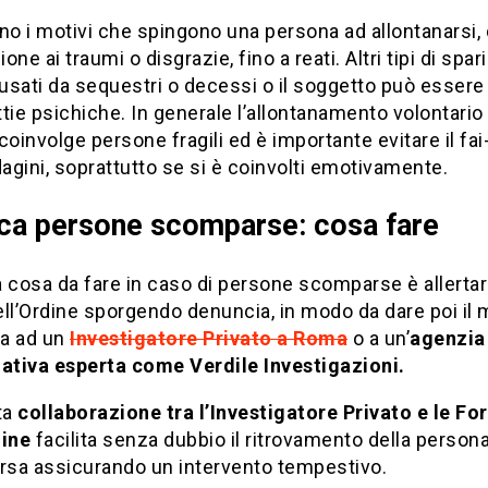
no i motivi che spingono una persona ad allontanarsi, 
one ai traumi o disgrazie, fino a reati. Altri tipi di spar
sati da sequestri o decessi o il soggetto può essere
tie psichiche. In generale l’allontanamento volontario
coinvolge persone fragili ed è importante evitare il fai
dagini, soprattutto se si è coinvolti emotivamente.
ca persone scomparse: cosa fare
 cosa da fare in caso di persone scomparse è allertar
ll’Ordine sporgendo denuncia, in modo da dare poi il
ca ad un
Investigatore Privato a Roma
o a un’
agenzia
gativa esperta come Verdile Investigazioni.
ta
collaborazione tra l’Investigatore Privato e le Fo
dine
facilita senza dubbio il ritrovamento della person
sa assicurando un intervento tempestivo.