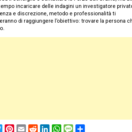
empo incaricare delle indagini un investigatore privat
nza e discrezione, metodo e professionalità ti
ranno di raggiungere l’obiettivo: trovare la persona c
o.
acebook
Twitter
Pinterest
Email
Reddit
LinkedIn
WhatsApp
Message
Share