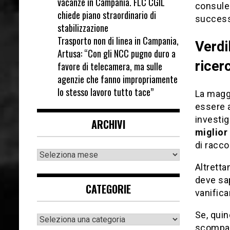
vacanze in Campania. FLC CGIL
consulen
chiede piano straordinario di
successo
stabilizzazione
Trasporto non di linea in Campania,
Verdil
Artusa: “Con gli NCC pugno duro a
ricer
favore di telecamera, ma sulle
agenzie che fanno impropriamente
lo stesso lavoro tutto tace”
La magg
essere 
ARCHIVI
miglior
di racco
Altretta
deve sa
CATEGORIE
vanifica
Se, quin
scompars