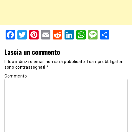
Facebook
Twitter
Pinterest
Email
Reddit
LinkedIn
WhatsApp
Messag
Shar
Lascia un commento
Il tuo indirizzo email non sarà pubblicato.
I campi obbligatori
sono contrassegnati
*
Commento