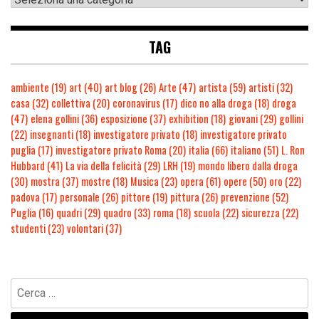
TAG
ambiente
(19)
art
(40)
art blog
(26)
Arte
(47)
artista
(59)
artisti
(32)
casa
(32)
collettiva
(20)
coronavirus
(17)
dico no alla droga
(18)
droga
(47)
elena gollini
(36)
esposizione
(37)
exhibition
(18)
giovani
(29)
gollini
(22)
insegnanti
(18)
investigatore privato
(18)
investigatore privato
puglia
(17)
investigatore privato Roma
(20)
italia
(66)
italiano
(51)
L. Ron
Hubbard
(41)
La via della felicità
(29)
LRH
(19)
mondo libero dalla droga
(30)
mostra
(37)
mostre
(18)
Musica
(23)
opera
(61)
opere
(50)
oro
(22)
padova
(17)
personale
(26)
pittore
(19)
pittura
(26)
prevenzione
(52)
Puglia
(16)
quadri
(29)
quadro
(33)
roma
(18)
scuola
(22)
sicurezza
(22)
studenti
(23)
volontari
(37)