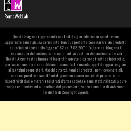
RomaWebLab
Questo blog non rappresenta una testata giornalistica in quanto viene
aggiornato senza alcuna periodicità. Non può pertanto considerarsi un prodotto
editoriale ai sensi della legge n° 62 del 7.03.2001. L’autore del blog non è
responsabile del contenuto dei commenti ai post, nè del contenuto dei siti
linkati. Alcuni testi o immagini inseriti in questo blog sono tratti da internet e,
pertanto, considerati di pubblico dominio.Tutti i marchi riportati appartengono
ai legittimi proprietari. Marchi di terzi, nomi di prodotti, nomi commerciali,
nomi corporativi e società citati possono essere marchi di proprietà dei
rispettivi titolari o marchi registrati d’altre società e sono stati utilizzati a puro
scopo esplicativo ed a beneficio del possessore, senza alcun fine di violazione
dei diritti di Copyright vigenti.