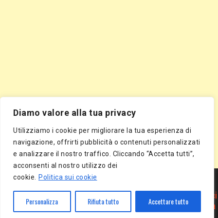
Diamo valore alla tua privacy
Utilizziamo i cookie per migliorare la tua esperienza di
navigazione, offrirti pubblicità o contenuti personalizzati
e analizzare il nostro traffico. Cliccando “Accetta tutti”,
acconsenti al nostro utilizzo dei
Segnala Sito Gratis
|
Segnala Azienda Gratis
|
Inserisci Azienda Gratis
|
cookie.
Politica sui cookie
Directory Gratis
|
Segnala Sito Gratis
|
Segnala Azienda Gratis
|
Inserisci Azienda Gratis
|
Directory Gratis
|
Article Marketing
|
Inserisci
Personalizza
Rifiuta tutto
Accettare tutto
Articolo Gratis
|
Pubblica Articolo Gratis
|
Inserisci Comunicato Stampa
Gratis