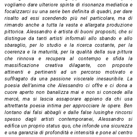
vogliamo dare ulteriore spinta di risonanza mediatica e
focalizzarci su una serie ben definita di quadri, per dare
risalto ad essi scendendo più nel particolare, ma di
rimando anche a tutta la vasta e allargata produzione
pittorica. Alessandro è artista di buoni propositi, che si
distingue da tanti artisti informali allo sbando e allo
sbaraglio, per lo studio e la ricerca costante, per la
coerenza e la maturità, per la qualità della sua pittura
che rinnova e recupera al contempo e sfida la
massificazione creativa dilagante, con proposte
attinenti e pertinenti ad un percorso motivato e
suffragato da una passione viscerale inesauribile. La
poesia dell’anima che Alessandro ci offre e ci dona a
cuore aperto non banalizza mai e non si concede alla
mercé, ma si lascia assaporare appieno da chi usa
altrettanta poesia intima per approcciare le opere. Ben
lontano dai falsi abbagli e dalle false lusinghe rincorsi
spesso dagli artisti contemporanei, Alessandro si
edifica un proprio status quo, che infonde una sicurezza
e una garanzia di profondità e intensità e pone al centro