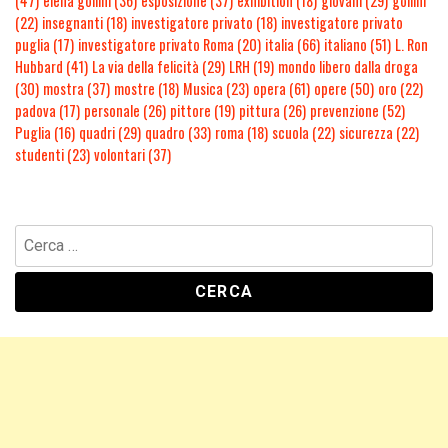
(47)
elena gollini
(36)
esposizione
(37)
exhibition
(18)
giovani
(29)
gollini
(22)
insegnanti
(18)
investigatore privato
(18)
investigatore privato
puglia
(17)
investigatore privato Roma
(20)
italia
(66)
italiano
(51)
L. Ron
Hubbard
(41)
La via della felicità
(29)
LRH
(19)
mondo libero dalla droga
(30)
mostra
(37)
mostre
(18)
Musica
(23)
opera
(61)
opere
(50)
oro
(22)
padova
(17)
personale
(26)
pittore
(19)
pittura
(26)
prevenzione
(52)
Puglia
(16)
quadri
(29)
quadro
(33)
roma
(18)
scuola
(22)
sicurezza
(22)
studenti
(23)
volontari
(37)