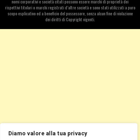
nomi corporativi e società citati possono essere marchi di proprietà dei
rispettivi titolari o marchi registrati d’altre società e sono stati utilizzati a puro
scopo esplicativo ed a beneficio del possessore, senza alcun fine di violazione
dei diritti di Copyright vigenti.
Diamo valore alla tua privacy