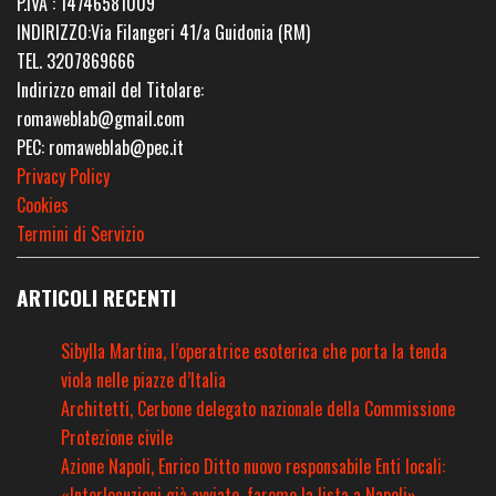
P.IVA : 14746581009
INDIRIZZO:Via Filangeri 41/a Guidonia (RM)
TEL. 3207869666
Indirizzo email del Titolare:
romaweblab@gmail.com
PEC: romaweblab@pec.it
Privacy Policy
Cookies
Termini di Servizio
ARTICOLI RECENTI
Sibylla Martina, l’operatrice esoterica che porta la tenda
viola nelle piazze d’Italia
Architetti, Cerbone delegato nazionale della Commissione
Protezione civile
Azione Napoli, Enrico Ditto nuovo responsabile Enti locali:
«Interlocuzioni già avviate, faremo la lista a Napoli»