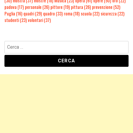
(30)
mostra
(37)
mostre
(18)
Musica
(23)
opera
(61)
opere
(50)
oro
(22)
padova
(17)
personale
(26)
pittore
(19)
pittura
(26)
prevenzione
(52)
Puglia
(16)
quadri
(29)
quadro
(33)
roma
(18)
scuola
(22)
sicurezza
(22)
studenti
(23)
volontari
(37)