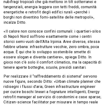
nubifragi tropicali che già mettono in tilt sotterranei e
tangenziali, energia leggera con tetti freddi, comunità
energetiche e retrofit degli edifici rurali «perché i
borghi non diventino forni‐satellite delle metropoli»,
incalza Ditto.
«Il calore non conosce confini comunali: i quartieri‐silos
di Napoli Nord soffrono esattamente come i centri
storici semi‐vuoti dell’Alta Irpinia. Aree diverse, stessa
febbre urbana: infrastrutture vecchie, zero ombra, poca
acqua. È qui che lo sviluppo sostenibile smette di
essere slogan e diventa cantiere», spiega Ditto. In
gioco non c’è solo il comfort climatico, ma la capacità di
tenere aperte botteghe, scuole, presìdi sanitari.
Per realizzare il “raffreddamento di sistema” servono
nuove figure, secondo Ditto: «Urban climate planner che
ridisegni i flussi d’aria; Green infrastructure engineer
per cucire boschi lineari a fognature intelligenti; Energy
retrofit manager al servizio di condomìni e case sparse;
Citizen-science facilitator per misurare in tempo reale