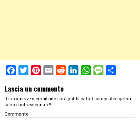
Facebook
Twitter
Pinterest
Email
Reddit
LinkedIn
WhatsApp
Messag
Shar
Lascia un commento
Il tuo indirizzo email non sarà pubblicato.
I campi obbligatori
sono contrassegnati
*
Commento