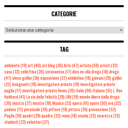
CATEGORIE
TAG
ambiente
(19)
art
(40)
art blog
(26)
Arte
(47)
artista
(59)
artisti
(32)
casa
(32)
collettiva
(20)
coronavirus
(17)
dico no alla droga
(18)
droga
(47)
elena gollini
(36)
esposizione
(37)
exhibition
(18)
giovani
(29)
gollini
(22)
insegnanti
(18)
investigatore privato
(18)
investigatore privato
puglia
(17)
investigatore privato Roma
(20)
italia
(66)
italiano
(51)
L. Ron
Hubbard
(41)
La via della felicità
(29)
LRH
(19)
mondo libero dalla droga
(30)
mostra
(37)
mostre
(18)
Musica
(23)
opera
(61)
opere
(50)
oro
(22)
padova
(17)
personale
(26)
pittore
(19)
pittura
(26)
prevenzione
(52)
Puglia
(16)
quadri
(29)
quadro
(33)
roma
(18)
scuola
(22)
sicurezza
(22)
studenti
(23)
volontari
(37)