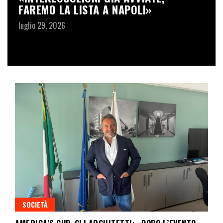
FAREMO LA LISTA A NAPOLI»
T
F
luglio 29, 2026
L
lu
SOCIETÀ