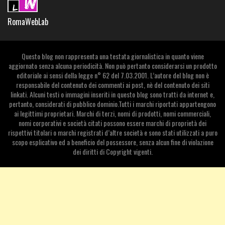
RomaWebLab
Questo blog non rappresenta una testata giornalistica in quanto viene
aggiornato senza alcuna periodicità. Non può pertanto considerarsi un prodotto
editoriale ai sensi della legge n° 62 del 7.03.2001. L’autore del blog non è
responsabile del contenuto dei commenti ai post, nè del contenuto dei siti
linkati. Alcuni testi o immagini inseriti in questo blog sono tratti da internet e,
pertanto, considerati di pubblico dominio.Tutti i marchi riportati appartengono
ai legittimi proprietari. Marchi di terzi, nomi di prodotti, nomi commerciali,
nomi corporativi e società citati possono essere marchi di proprietà dei
rispettivi titolari o marchi registrati d’altre società e sono stati utilizzati a puro
scopo esplicativo ed a beneficio del possessore, senza alcun fine di violazione
dei diritti di Copyright vigenti.