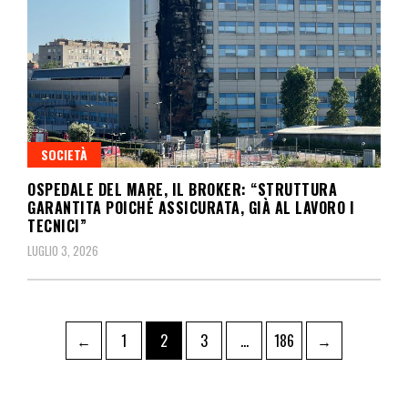
SOCIETÀ
OSPEDALE DEL MARE, IL BROKER: “STRUTTURA
GARANTITA POICHÉ ASSICURATA, GIÀ AL LAVORO I
TECNICI”
LUGLIO 3, 2026
←
1
2
3
…
186
→