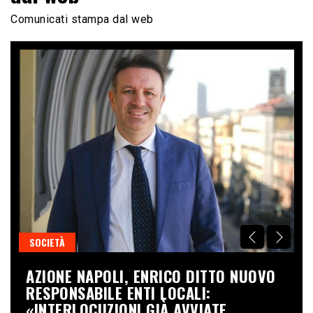
Comunicati stampa dal web
SOCIETÀ
S
AZIONE NAPOLI, ENRICO DITTO NUOVO
T
LI
RESPONSABILE ENTI LOCALI:
C
I
«INTERLOCUZIONI GIÀ AVVIATE,
P