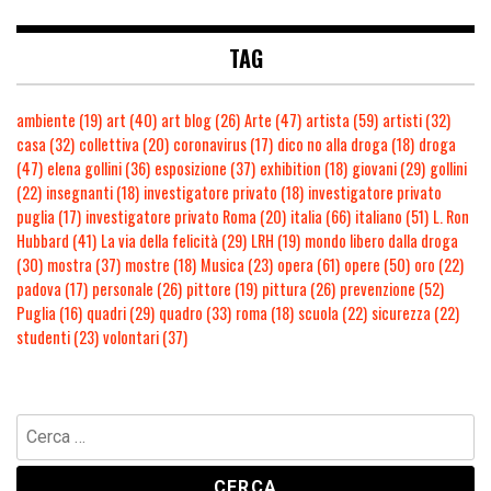
TAG
ambiente
(19)
art
(40)
art blog
(26)
Arte
(47)
artista
(59)
artisti
(32)
casa
(32)
collettiva
(20)
coronavirus
(17)
dico no alla droga
(18)
droga
(47)
elena gollini
(36)
esposizione
(37)
exhibition
(18)
giovani
(29)
gollini
(22)
insegnanti
(18)
investigatore privato
(18)
investigatore privato
puglia
(17)
investigatore privato Roma
(20)
italia
(66)
italiano
(51)
L. Ron
Hubbard
(41)
La via della felicità
(29)
LRH
(19)
mondo libero dalla droga
(30)
mostra
(37)
mostre
(18)
Musica
(23)
opera
(61)
opere
(50)
oro
(22)
padova
(17)
personale
(26)
pittore
(19)
pittura
(26)
prevenzione
(52)
Puglia
(16)
quadri
(29)
quadro
(33)
roma
(18)
scuola
(22)
sicurezza
(22)
studenti
(23)
volontari
(37)