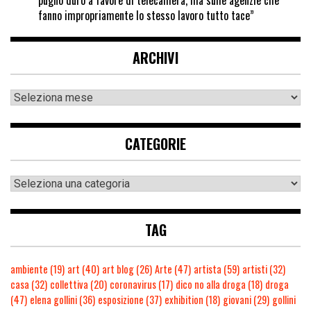
pugno duro a favore di telecamera, ma sulle agenzie che
fanno impropriamente lo stesso lavoro tutto tace”
ARCHIVI
CATEGORIE
TAG
ambiente
(19)
art
(40)
art blog
(26)
Arte
(47)
artista
(59)
artisti
(32)
casa
(32)
collettiva
(20)
coronavirus
(17)
dico no alla droga
(18)
droga
(47)
elena gollini
(36)
esposizione
(37)
exhibition
(18)
giovani
(29)
gollini