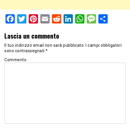
Facebook
Twitter
Pinterest
Email
Reddit
LinkedIn
WhatsApp
Messag
Shar
Lascia un commento
Il tuo indirizzo email non sarà pubblicato.
I campi obbligatori
sono contrassegnati
*
Commento