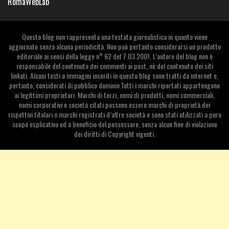
RomaWebLab
Questo blog non rappresenta una testata giornalistica in quanto viene
aggiornato senza alcuna periodicità. Non può pertanto considerarsi un prodotto
editoriale ai sensi della legge n° 62 del 7.03.2001. L’autore del blog non è
responsabile del contenuto dei commenti ai post, nè del contenuto dei siti
linkati. Alcuni testi o immagini inseriti in questo blog sono tratti da internet e,
pertanto, considerati di pubblico dominio.Tutti i marchi riportati appartengono
ai legittimi proprietari. Marchi di terzi, nomi di prodotti, nomi commerciali,
nomi corporativi e società citati possono essere marchi di proprietà dei
rispettivi titolari o marchi registrati d’altre società e sono stati utilizzati a puro
scopo esplicativo ed a beneficio del possessore, senza alcun fine di violazione
dei diritti di Copyright vigenti.