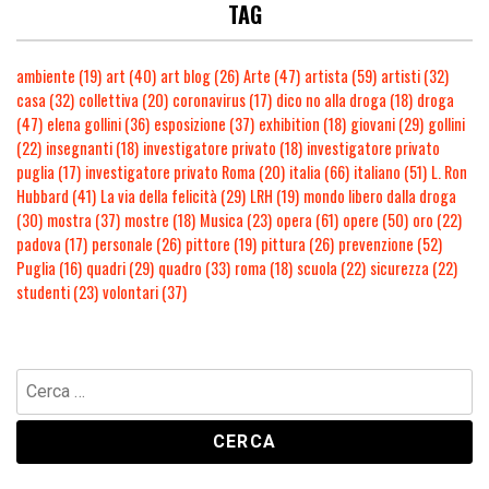
TAG
ambiente
(19)
art
(40)
art blog
(26)
Arte
(47)
artista
(59)
artisti
(32)
casa
(32)
collettiva
(20)
coronavirus
(17)
dico no alla droga
(18)
droga
(47)
elena gollini
(36)
esposizione
(37)
exhibition
(18)
giovani
(29)
gollini
(22)
insegnanti
(18)
investigatore privato
(18)
investigatore privato
puglia
(17)
investigatore privato Roma
(20)
italia
(66)
italiano
(51)
L. Ron
Hubbard
(41)
La via della felicità
(29)
LRH
(19)
mondo libero dalla droga
(30)
mostra
(37)
mostre
(18)
Musica
(23)
opera
(61)
opere
(50)
oro
(22)
padova
(17)
personale
(26)
pittore
(19)
pittura
(26)
prevenzione
(52)
Puglia
(16)
quadri
(29)
quadro
(33)
roma
(18)
scuola
(22)
sicurezza
(22)
studenti
(23)
volontari
(37)