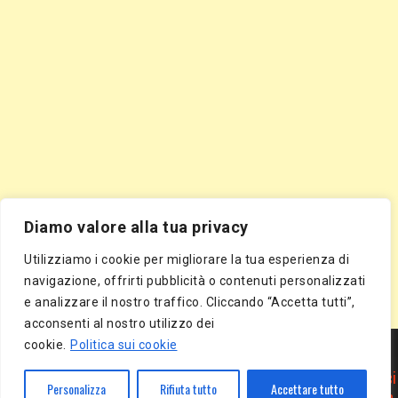
Diamo valore alla tua privacy
Utilizziamo i cookie per migliorare la tua esperienza di
navigazione, offrirti pubblicità o contenuti personalizzati
e analizzare il nostro traffico. Cliccando “Accetta tutti”,
acconsenti al nostro utilizzo dei
Segnala Sito Gratis
|
Segnala Azienda Gratis
|
Inserisci Azienda Gratis
|
cookie.
Politica sui cookie
Directory Gratis
|
Segnala Sito Gratis
|
Segnala Azienda Gratis
|
Inserisci Azienda Gratis
|
Directory Gratis
|
Article Marketing
|
Inserisci
Personalizza
Rifiuta tutto
Accettare tutto
Articolo Gratis
|
Pubblica Articolo Gratis
|
Inserisci Comunicato Stampa