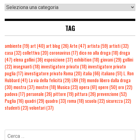
TAG
ambiente
(19)
art
(40)
art blog
(26)
Arte
(47)
artista
(59)
artisti
(32)
casa
(32)
collettiva
(20)
coronavirus
(17)
dico no alla droga
(18)
droga
(47)
elena gollini
(36)
esposizione
(37)
exhibition
(18)
giovani
(29)
gollini
(22)
insegnanti
(18)
investigatore privato
(18)
investigatore privato
puglia
(17)
investigatore privato Roma
(20)
italia
(66)
italiano
(51)
L. Ron
Hubbard
(41)
La via della felicità
(29)
LRH
(19)
mondo libero dalla droga
(30)
mostra
(37)
mostre
(18)
Musica
(23)
opera
(61)
opere
(50)
oro
(22)
padova
(17)
personale
(26)
pittore
(19)
pittura
(26)
prevenzione
(52)
Puglia
(16)
quadri
(29)
quadro
(33)
roma
(18)
scuola
(22)
sicurezza
(22)
studenti
(23)
volontari
(37)