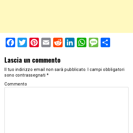
Facebook
Twitter
Pinterest
Email
Reddit
LinkedIn
WhatsApp
Messag
Shar
Lascia un commento
Il tuo indirizzo email non sarà pubblicato.
I campi obbligatori
sono contrassegnati
*
Commento