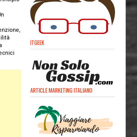
Un
enzione,
lità
ITGEEK
a
ecnici
ARTICLE MARKETING ITALIANO