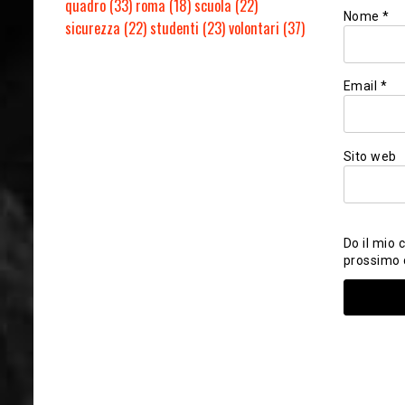
quadro
(33)
roma
(18)
scuola
(22)
Nome
*
sicurezza
(22)
studenti
(23)
volontari
(37)
Email
*
Sito web
Do il mio 
prossimo