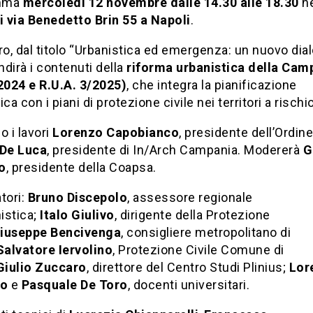
mma
mercoledì
12 novembre dalle 14.30 alle 18.30
ne
i via Benedetto Brin 55 a Napoli
.
ro, dal titolo “Urbanistica ed emergenza: un nuovo dial
dirà i contenuti della
riforma urbanistica della Cam
/2024 e R.U.A. 3/2025)
, che integra la pianificazione
ca con i piani di protezione civile nei territori a rischio
o i lavori
Lorenzo Capobianco
, presidente dell’Ordine
 De Luca
, presidente di In/Arch Campania. Modererà
G
o
, presidente della Coapsa.
atori:
Bruno Discepolo
, assessore regionale
nistica;
Italo Giulivo
, dirigente della Protezione
iuseppe Bencivenga
, consigliere metropolitano di
Salvatore Iervolino
, Protezione Civile Comune di
Giulio Zuccaro
, direttore del Centro Studi Plinius;
Lor
o
e
Pasquale De Toro
, docenti universitari.