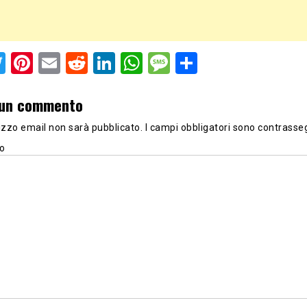
acebook
Twitter
Pinterest
Email
Reddit
LinkedIn
WhatsApp
Message
Share
 un commento
irizzo email non sarà pubblicato.
I campi obbligatori sono contrasse
o