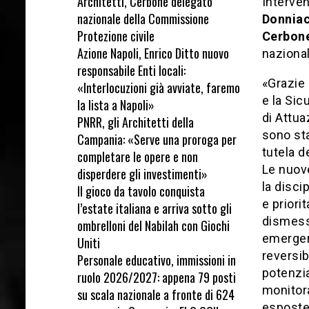
Architetti, Cerbone delegato
Interven
nazionale della Commissione
Donnia
Protezione civile
Cerbon
Azione Napoli, Enrico Ditto nuovo
nazional
responsabile Enti locali:
«Grazie 
«Interlocuzioni già avviate, faremo
e la Sic
la lista a Napoli»
di Attua
PNRR, gli Architetti della
sono sta
Campania: «Serve una proroga per
tutela d
completare le opere e non
Le nuov
disperdere gli investimenti»
la disci
Il gioco da tavolo conquista
e priori
l’estate italiana e arriva sotto gli
dismess
ombrelloni del Nabilah con Giochi
emergen
Uniti
reversib
Personale educativo, immissioni in
potenzia
ruolo 2026/2027: appena 79 posti
monitora
su scala nazionale a fronte di 624
esposte