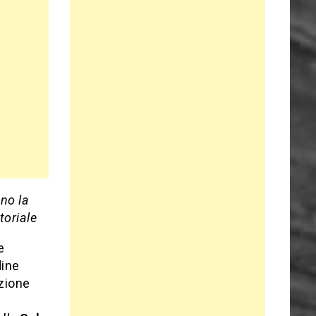
ono la
toriale
e
dine
ezione