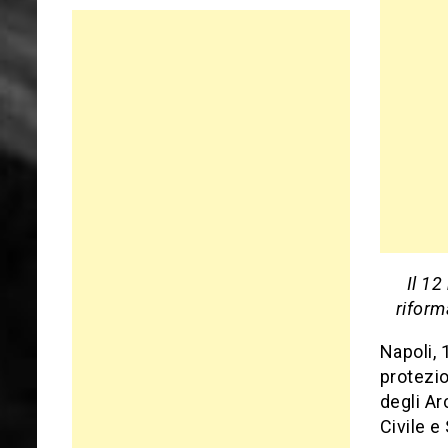
Il 12
riform
Napoli,
protezio
degli Ar
Civile e