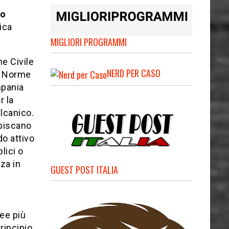
io
ica
MIGLIORI PROGRAMMI
ne Civile
NERD PER CASO
le Norme
mpania
r la
ulcanico.
episcano
do attivo
lici o
za in
GUEST POST ITALIA
ree più
rincipio