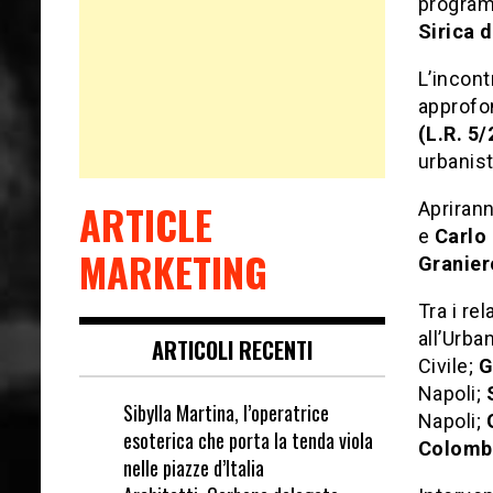
progra
Sirica d
L’incont
approfon
(L.R. 5
urbanisti
ARTICLE
Aprirann
e
Carlo
MARKETING
Granier
Tra i rel
all’Urba
ARTICOLI RECENTI
Civile;
G
Napoli;
Sibylla Martina, l’operatrice
Napoli;
esoterica che porta la tenda viola
Colomb
nelle piazze d’Italia