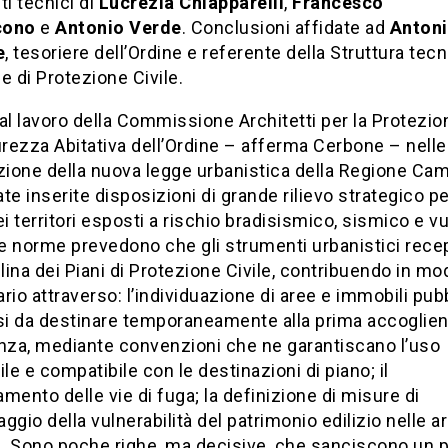
ti tecnici di
Lucrezia Chiapparelli
,
Francesco
cono
e
Antonio Verde
. Conclusioni affidate ad
Anton
e
, tesoriere dell’Ordine e referente della Struttura tecn
e di Protezione Civile.
al lavoro della Commissione Architetti per la Protezio
urezza Abitativa dell’Ordine – afferma Cerbone – nel
zione della nuova legge urbanistica della Regione Ca
te inserite disposizioni di grande rilievo strategico pe
ei territori esposti a rischio bradisismico, sismico e v
e norme prevedono che gli strumenti urbanistici rec
plina dei Piani di Protezione Civile, contribuendo in mo
tario attraverso: l’individuazione di aree e immobili pubb
i da destinare temporaneamente alla prima accoglien
za, mediante convenzioni che ne garantiscano l’uso
ile e compatibile con le destinazioni di piano; il
mento delle vie di fuga; la definizione di misure di
ggio della vulnerabilità del patrimonio edilizio nelle a
. Sono poche righe, ma decisive, che sanciscono un p