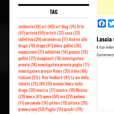
TAG
F
ambiente
(19)
art
(40)
art blog
(26)
Arte
(47)
artista
(59)
artisti
(32)
casa
(32)
Lascia
collettiva
(20)
coronavirus
(17)
dico no alla
droga
(18)
droga
(47)
elena gollini
(36)
Il tuo ind
esposizione
(37)
exhibition
(18)
giovani
(29)
Comment
gollini
(22)
insegnanti
(18)
investigatore
privato
(18)
investigatore privato puglia
(17)
investigatore privato Roma
(20)
italia
(66)
italiano
(51)
L. Ron Hubbard
(41)
La via della
felicità
(29)
LRH
(19)
mondo libero dalla
droga
(30)
mostra
(37)
mostre
(18)
Musica
(23)
opera
(61)
opere
(50)
oro
(22)
padova
(17)
personale
(26)
pittore
(19)
pittura
(26)
prevenzione
(52)
Puglia
(16)
quadri
(29)