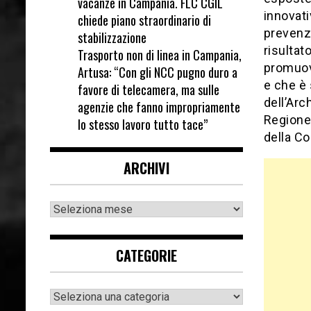
vacanze in Campania. FLC CGIL
innovati
chiede piano straordinario di
prevenzi
stabilizzazione
risultat
Trasporto non di linea in Campania,
promuove
Artusa: “Con gli NCC pugno duro a
e che è 
favore di telecamera, ma sulle
dell’Arc
agenzie che fanno impropriamente
Regione 
lo stesso lavoro tutto tace”
della C
ARCHIVI
CATEGORIE