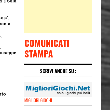
lla
Sala
ogo”,
pania
.
COMUNICATI
,
STAMPA
iuseppe
SCRIVI ANCHE SU :
eto
MIGLIORI GIOCHI