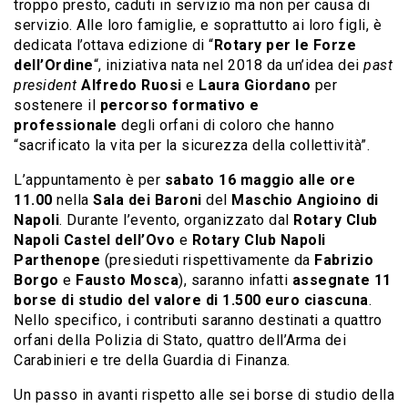
troppo presto, caduti in servizio ma non per causa di
servizio. Alle loro famiglie, e soprattutto ai loro figli, è
dedicata l’ottava edizione di “
Rotary per le Forze
dell’Ordine
“, iniziativa nata nel 2018 da un’idea dei
past
president
Alfredo Ruosi
e
Laura Giordano
per
sostenere il
percorso formativo e
professionale
degli orfani di coloro che hanno
“sacrificato la vita per la sicurezza della collettività”.
L’appuntamento è per
sabato 16 maggio alle ore
11.00
nella
Sala dei Baroni
del
Maschio Angioino di
Napoli
. Durante l’evento, organizzato dal
Rotary Club
Napoli Castel dell’Ovo
e
Rotary Club Napoli
Parthenope
(presieduti rispettivamente da
Fabrizio
Borgo
e
Fausto Mosca
), saranno infatti
assegnate 11
borse di studio del valore di 1.500 euro ciascuna
.
Nello specifico, i contributi saranno destinati a quattro
orfani della Polizia di Stato, quattro dell’Arma dei
Carabinieri e tre della Guardia di Finanza.
Un passo in avanti rispetto alle sei borse di studio della