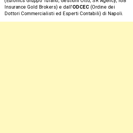
(Euronics Gruppo Tufano, Gestioni Otto, SR Agency, IGB
Insurance Gold Brokers) e dall’
ODCEC
(Ordine dei
Dottori Commercialisti ed Esperti Contabili) di Napoli.