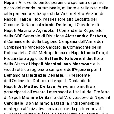
Napoli
. All’evento parteciperanno esponenti di primo
piano del mondo istituzionale, militare e religioso della
città partenopea; tra questi la Viceprefetto Vicario di
Napoli
Franca Fico
, l’assessore alla Legalità del
Comune Di Napoli
Antonio De Iesu
, il Questore di
Napoli
Maurizio Agricola
, il Comandante Regionale
della GDF Generale di Divisione
Alessandro Barbera
,
il Comandante della Legione Campania dell’Arma dei
Carabinieri Francesco Gargaro, la Comandante della
Polizia della Città Metropolitana di Napoli
Lucia Rea
, il
Procuratore aggiunto
Raffaello Falcone
, il direttore
della Sisco di Napoli
Massimiliano Mormone
e la
vicedirettrice regionale campana dell’Agenzia per il
Demanio
Mariagrazia Cesaria
, il Presidente
dell’Ordine dei Dottori ed esperti Contabili di
Napoli
Dr. Matteo De Lise
. Arriveranno inoltre ai
partecipanti all’evento i messaggi e i saluti del Prefetto
di Napoli
Michele Di Bari
e dell’Arcivescovo di Napoli
il
Cardinale Don Mimmo Battaglia
. Indispensabile
sostegno all’iniziativa arriva anche da partner privati