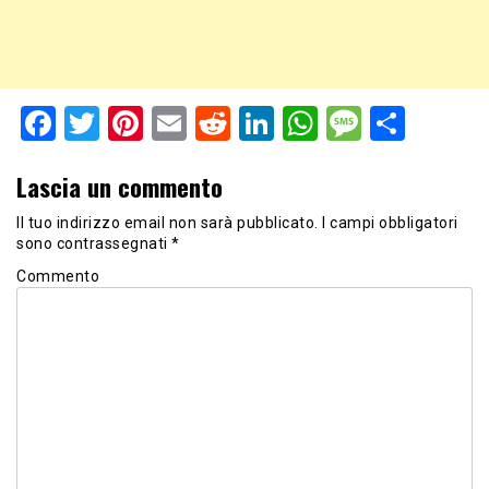
Facebook
Twitter
Pinterest
Email
Reddit
LinkedIn
WhatsApp
Messag
Shar
Lascia un commento
Il tuo indirizzo email non sarà pubblicato.
I campi obbligatori
sono contrassegnati
*
Commento