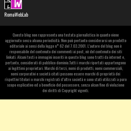
RomaWebLab
Questo blog non rappresenta una testata giornalistica in quanto viene
aggiornato senza alcuna periodicità. Non può pertanto considerarsi un prodotto
editoriale ai sensi della legge n° 62 del 7.03.2001. L’autore del blog non è
responsabile del contenuto dei commenti ai post, nè del contenuto dei siti
linkati. Alcuni testi o immagini inseriti in questo blog sono tratti da internet e,
pertanto, considerati di pubblico dominio.Tutti i marchi riportati appartengono
ai legittimi proprietari. Marchi di terzi, nomi di prodotti, nomi commerciali,
nomi corporativi e società citati possono essere marchi di proprietà dei
rispettivi titolari o marchi registrati d’altre società e sono stati utilizzati a puro
scopo esplicativo ed a beneficio del possessore, senza alcun fine di violazione
dei diritti di Copyright vigenti.