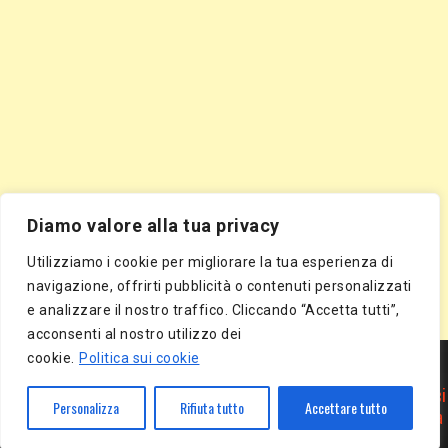
Diamo valore alla tua privacy
Utilizziamo i cookie per migliorare la tua esperienza di
navigazione, offrirti pubblicità o contenuti personalizzati
e analizzare il nostro traffico. Cliccando “Accetta tutti”,
acconsenti al nostro utilizzo dei
Segnala Sito Gratis
|
Segnala Azienda Gratis
|
Inserisci Azienda Gratis
|
cookie.
Politica sui cookie
Directory Gratis
|
Segnala Sito Gratis
|
Segnala Azienda Gratis
|
Inserisci Azienda Gratis
|
Directory Gratis
|
Article Marketing
|
Inserisci
Personalizza
Rifiuta tutto
Accettare tutto
Articolo Gratis
|
Pubblica Articolo Gratis
|
Inserisci Comunicato Stampa
Gratis