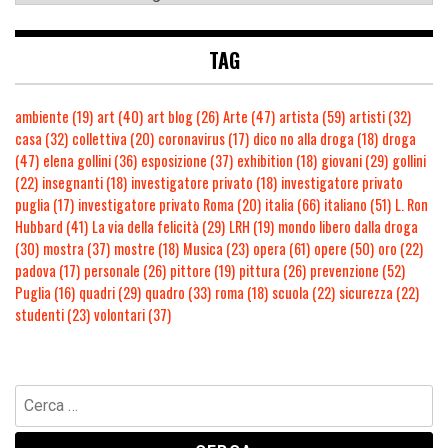
TAG
ambiente
(19)
art
(40)
art blog
(26)
Arte
(47)
artista
(59)
artisti
(32)
casa
(32)
collettiva
(20)
coronavirus
(17)
dico no alla droga
(18)
droga
(47)
elena gollini
(36)
esposizione
(37)
exhibition
(18)
giovani
(29)
gollini
(22)
insegnanti
(18)
investigatore privato
(18)
investigatore privato
puglia
(17)
investigatore privato Roma
(20)
italia
(66)
italiano
(51)
L. Ron
Hubbard
(41)
La via della felicità
(29)
LRH
(19)
mondo libero dalla droga
(30)
mostra
(37)
mostre
(18)
Musica
(23)
opera
(61)
opere
(50)
oro
(22)
padova
(17)
personale
(26)
pittore
(19)
pittura
(26)
prevenzione
(52)
Puglia
(16)
quadri
(29)
quadro
(33)
roma
(18)
scuola
(22)
sicurezza
(22)
studenti
(23)
volontari
(37)