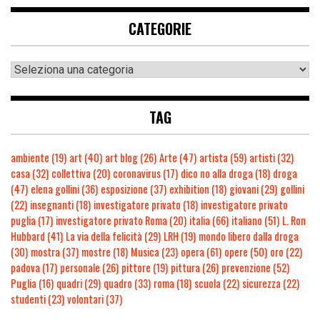
CATEGORIE
TAG
ambiente
(19)
art
(40)
art blog
(26)
Arte
(47)
artista
(59)
artisti
(32)
casa
(32)
collettiva
(20)
coronavirus
(17)
dico no alla droga
(18)
droga
(47)
elena gollini
(36)
esposizione
(37)
exhibition
(18)
giovani
(29)
gollini
(22)
insegnanti
(18)
investigatore privato
(18)
investigatore privato
puglia
(17)
investigatore privato Roma
(20)
italia
(66)
italiano
(51)
L. Ron
Hubbard
(41)
La via della felicità
(29)
LRH
(19)
mondo libero dalla droga
(30)
mostra
(37)
mostre
(18)
Musica
(23)
opera
(61)
opere
(50)
oro
(22)
padova
(17)
personale
(26)
pittore
(19)
pittura
(26)
prevenzione
(52)
Puglia
(16)
quadri
(29)
quadro
(33)
roma
(18)
scuola
(22)
sicurezza
(22)
studenti
(23)
volontari
(37)