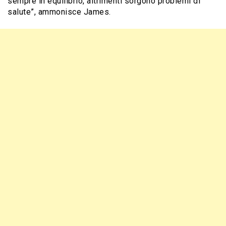
sempre in equilibrio, altrimenti sorgono problemi di
salute”, ammonisce James.