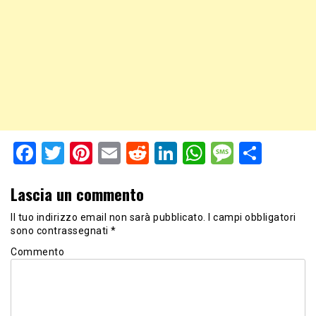
Facebook
Twitter
Pinterest
Email
Reddit
LinkedIn
WhatsApp
Messag
Shar
Lascia un commento
Il tuo indirizzo email non sarà pubblicato.
I campi obbligatori
sono contrassegnati
*
Commento