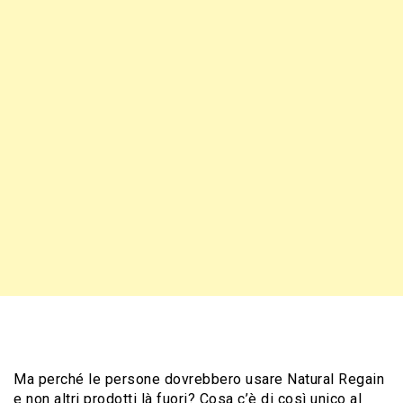
Ma perché le persone dovrebbero usare Natural Regain
e non altri prodotti là fuori? Cosa c’è di così unico al