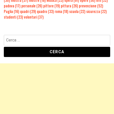
(30)
mostra
(37)
mostre
(18)
Musica
(23)
opera
(61)
opere
(50)
oro
(22)
padova
(17)
personale
(26)
pittore
(19)
pittura
(26)
prevenzione
(52)
Puglia
(16)
quadri
(29)
quadro
(33)
roma
(18)
scuola
(22)
sicurezza
(22)
studenti
(23)
volontari
(37)