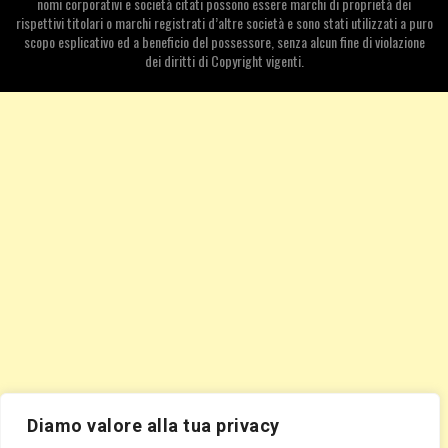
nomi corporativi e società citati possono essere marchi di proprietà dei
rispettivi titolari o marchi registrati d’altre società e sono stati utilizzati a puro
scopo esplicativo ed a beneficio del possessore, senza alcun fine di violazione
dei diritti di Copyright vigenti.
Diamo valore alla tua privacy