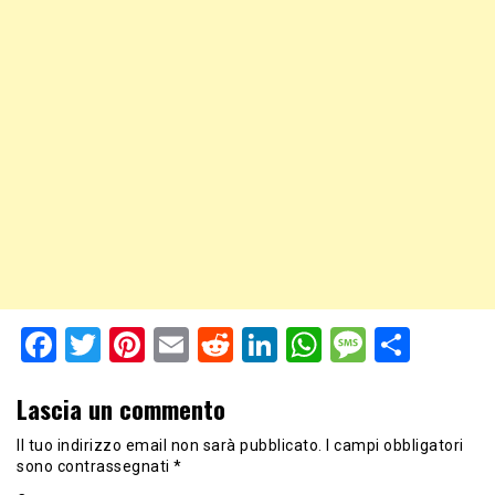
Facebook
Twitter
Pinterest
Email
Reddit
LinkedIn
WhatsApp
Messag
Shar
Lascia un commento
Il tuo indirizzo email non sarà pubblicato.
I campi obbligatori
sono contrassegnati
*