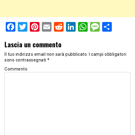
Facebook
Twitter
Pinterest
Email
Reddit
LinkedIn
WhatsApp
Messag
Shar
Lascia un commento
Il tuo indirizzo email non sarà pubblicato.
I campi obbligatori
sono contrassegnati
*
Commento