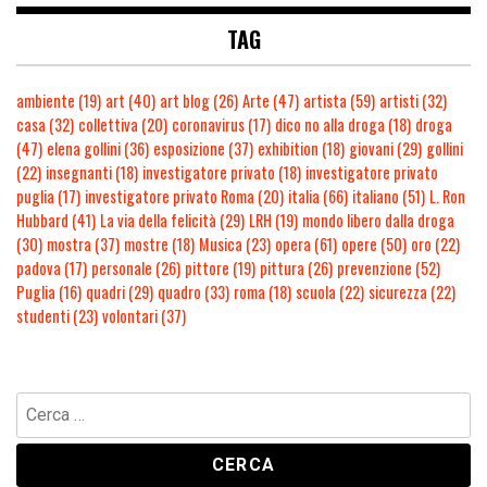
TAG
ambiente
(19)
art
(40)
art blog
(26)
Arte
(47)
artista
(59)
artisti
(32)
casa
(32)
collettiva
(20)
coronavirus
(17)
dico no alla droga
(18)
droga
(47)
elena gollini
(36)
esposizione
(37)
exhibition
(18)
giovani
(29)
gollini
(22)
insegnanti
(18)
investigatore privato
(18)
investigatore privato
puglia
(17)
investigatore privato Roma
(20)
italia
(66)
italiano
(51)
L. Ron
Hubbard
(41)
La via della felicità
(29)
LRH
(19)
mondo libero dalla droga
(30)
mostra
(37)
mostre
(18)
Musica
(23)
opera
(61)
opere
(50)
oro
(22)
padova
(17)
personale
(26)
pittore
(19)
pittura
(26)
prevenzione
(52)
Puglia
(16)
quadri
(29)
quadro
(33)
roma
(18)
scuola
(22)
sicurezza
(22)
studenti
(23)
volontari
(37)