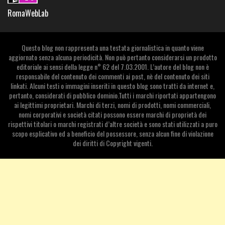
RomaWebLab
Questo blog non rappresenta una testata giornalistica in quanto viene
aggiornato senza alcuna periodicità. Non può pertanto considerarsi un prodotto
editoriale ai sensi della legge n° 62 del 7.03.2001. L’autore del blog non è
responsabile del contenuto dei commenti ai post, nè del contenuto dei siti
linkati. Alcuni testi o immagini inseriti in questo blog sono tratti da internet e,
pertanto, considerati di pubblico dominio.Tutti i marchi riportati appartengono
ai legittimi proprietari. Marchi di terzi, nomi di prodotti, nomi commerciali,
nomi corporativi e società citati possono essere marchi di proprietà dei
rispettivi titolari o marchi registrati d’altre società e sono stati utilizzati a puro
scopo esplicativo ed a beneficio del possessore, senza alcun fine di violazione
dei diritti di Copyright vigenti.