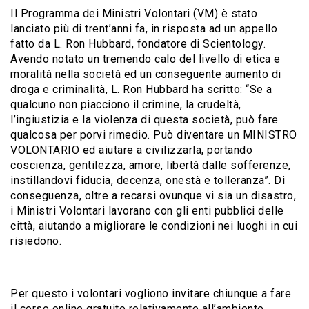
Il Programma dei Ministri Volontari (VM) è stato
lanciato più di trent’anni fa, in risposta ad un appello
fatto da L. Ron Hubbard, fondatore di Scientology.
Avendo notato un tremendo calo del livello di etica e
moralità nella società ed un conseguente aumento di
droga e criminalità, L. Ron Hubbard ha scritto: “Se a
qualcuno non piacciono il crimine, la crudeltà,
l’ingiustizia e la violenza di questa società, può fare
qualcosa per porvi rimedio. Può diventare un MINISTRO
VOLONTARIO ed aiutare a civilizzarla, portando
coscienza, gentilezza, amore, libertà dalle sofferenze,
instillandovi fiducia, decenza, onestà e tolleranza”. Di
conseguenza, oltre a recarsi ovunque vi sia un disastro,
i Ministri Volontari lavorano con gli enti pubblici delle
città, aiutando a migliorare le condizioni nei luoghi in cui
risiedono.
Per questo i volontari vogliono invitare chiunque a fare
il corso online gratuito relativamente all’ambiente