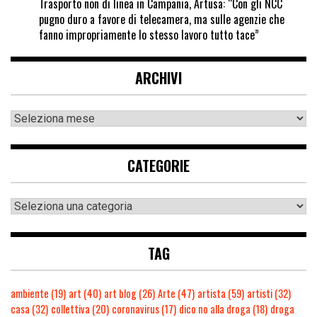
Trasporto non di linea in Campania, Artusa: “Con gli NCC
pugno duro a favore di telecamera, ma sulle agenzie che
fanno impropriamente lo stesso lavoro tutto tace”
ARCHIVI
CATEGORIE
TAG
ambiente
(19)
art
(40)
art blog
(26)
Arte
(47)
artista
(59)
artisti
(32)
casa
(32)
collettiva
(20)
coronavirus
(17)
dico no alla droga
(18)
droga