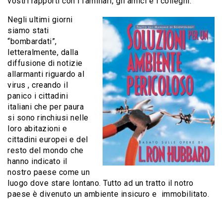
vostri rapporti con i familiari, gli amici e i colleghi.
Negli ultimi giorni
siamo stati
“bombardati”,
letteralmente, dalla
diffusione di notizie
allarmanti riguardo al
virus , creando il
panico i cittadini
italiani che per paura
si sono rinchiusi nelle
loro abitazioni e
cittadini europei e del
resto del mondo che
hanno indicato il
nostro paese come un
luogo dove stare lontano. Tutto ad un tratto il notro
paese è divenuto un ambiente insicuro e immobilitato.