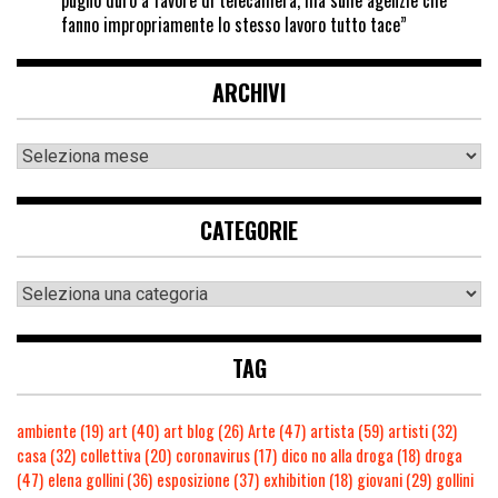
pugno duro a favore di telecamera, ma sulle agenzie che
fanno impropriamente lo stesso lavoro tutto tace”
ARCHIVI
CATEGORIE
TAG
ambiente
(19)
art
(40)
art blog
(26)
Arte
(47)
artista
(59)
artisti
(32)
casa
(32)
collettiva
(20)
coronavirus
(17)
dico no alla droga
(18)
droga
(47)
elena gollini
(36)
esposizione
(37)
exhibition
(18)
giovani
(29)
gollini