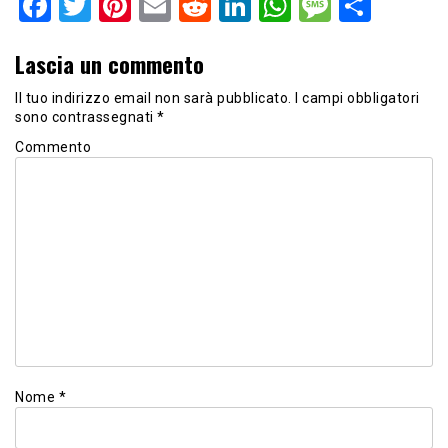
Facebook
Twitter
Pinterest
Email
Reddit
LinkedIn
WhatsApp
Messag
Shar
Lascia un commento
Il tuo indirizzo email non sarà pubblicato.
I campi obbligatori
sono contrassegnati
*
Commento
Nome
*