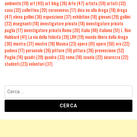
ambiente
(19)
art
(40)
art blog
(26)
Arte
(47)
artista
(59)
artisti
(32)
casa
(32)
collettiva
(20)
coronavirus
(17)
dico no alla droga
(18)
droga
(47)
elena gollini
(36)
esposizione
(37)
exhibition
(18)
giovani
(29)
gollini
(22)
insegnanti
(18)
investigatore privato
(18)
investigatore privato
puglia
(17)
investigatore privato Roma
(20)
italia
(66)
italiano
(51)
L. Ron
Hubbard
(41)
La via della felicità
(29)
LRH
(19)
mondo libero dalla droga
(30)
mostra
(37)
mostre
(18)
Musica
(23)
opera
(61)
opere
(50)
oro
(22)
padova
(17)
personale
(26)
pittore
(19)
pittura
(26)
prevenzione
(52)
Puglia
(16)
quadri
(29)
quadro
(33)
roma
(18)
scuola
(22)
sicurezza
(22)
studenti
(23)
volontari
(37)