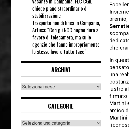
vacanze in Campania. FLC CGIL
Eccellen
chiede piano straordinario di
Insieme 
stabilizzazione
premio, 
Trasporto non di linea in Campania,
Serreti
Artusa: “Con gli NCC pugno duro a
scompar
favore di telecamera, ma sulle
dedicat
agenzie che fanno impropriamente
che eran
lo stesso lavoro tutto tace”
In quest
pensato 
ARCHIVI
una real
costanza
lustro a
firmato 
Martini 
CATEGORIE
amico de
Martini
riconosc