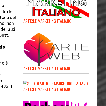
ria
 tra le
toria del
ARTICLE MARKETING ITALIANO
indi non
 del Sud
Dott.
l
ado
no è
ARTICLE MARKETING ITALIANO
i
bi
el Sud.
ARTICLE MARKETING ITALIANO