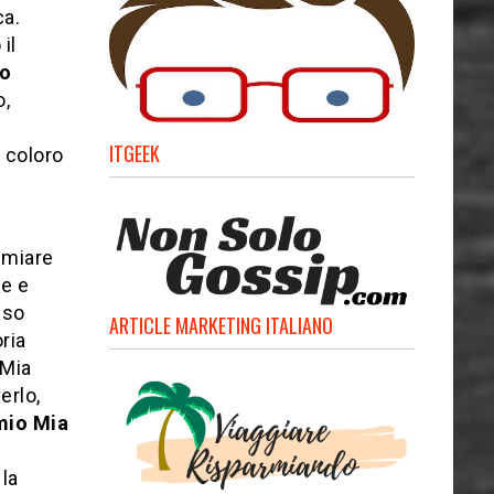
ca.
il
lo
o,
ITGEEK
 coloro
emiare
ne e
eso
ARTICLE MARKETING ITALIANO
ria
 Mia
erlo,
mio Mia
 la