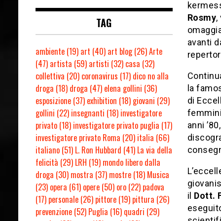
kermesse
Rosmy
,
TAG
omaggiar
avanti d
ambiente
(19)
art
(40)
art blog
(26)
Arte
repertor
(47)
artista
(59)
artisti
(32)
casa
(32)
collettiva
(20)
coronavirus
(17)
dico no alla
Continua
droga
(18)
droga
(47)
elena gollini
(36)
la famo
esposizione
(37)
exhibition
(18)
giovani
(29)
di Eccel
gollini
(22)
insegnanti
(18)
investigatore
femmini
privato
(18)
investigatore privato puglia
(17)
anni ’80
investigatore privato Roma
(20)
italia
(66)
discogra
italiano
(51)
L. Ron Hubbard
(41)
La via della
conseg
felicità
(29)
LRH
(19)
mondo libero dalla
L’eccell
droga
(30)
mostra
(37)
mostre
(18)
Musica
giovanis
(23)
opera
(61)
opere
(50)
oro
(22)
padova
il
Dott.
(17)
personale
(26)
pittore
(19)
pittura
(26)
eseguito
prevenzione
(52)
Puglia
(16)
quadri
(29)
scientif