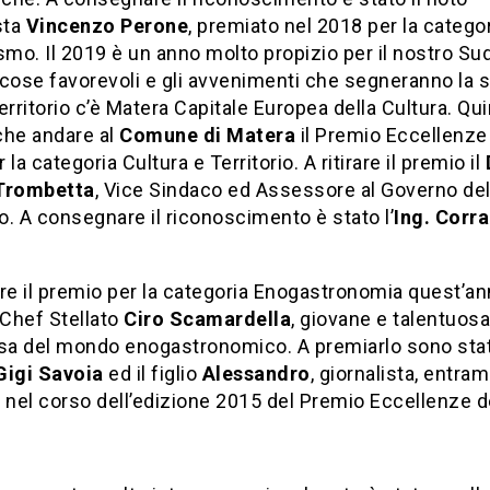
sta
Vincenzo Perone
, premiato nel 2018 per la catego
smo. Il 2019 è un anno molto propizio per il nostro Sud,
cose favorevoli e gli avvenimenti che segneranno la s
erritorio c’è Matera Capitale Europea della Cultura. Qu
che andare al
Comune di Matera
il Premio Eccellenze
 la categoria Cultura e Territorio. A ritirare il premio il
Trombetta
, Vice Sindaco ed Assessore al Governo de
io. A consegnare il riconoscimento è stato l’
Ing. Corr
re il premio per la categoria Enogastronomia quest’an
 Chef Stellato
Ciro Scamardella
, giovane e talentuosa
a del mondo enogastronomico. A premiarlo sono stat
Gigi Savoia
ed il figlio
Alessandro
, giornalista, entram
 nel corso dell’edizione 2015 del Premio Eccellenze d