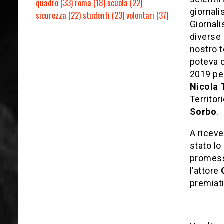
quadro
(33)
roma
(18)
scuola
(22)
giornali
sicurezza
(22)
studenti
(23)
volontari
(37)
Giornali
diverse 
nostro t
poteva 
2019 per
Nicola 
Territor
Sorbo
.
A riceve
stato lo
promess
l’attore
premiati