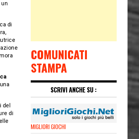
r un
ca di
ra,
utrice
razione
COMUNICATI
dimora
STAMPA
ca
 una
SCRIVI ANCHE SU :
i del
ure di
elle
MIGLIORI GIOCHI