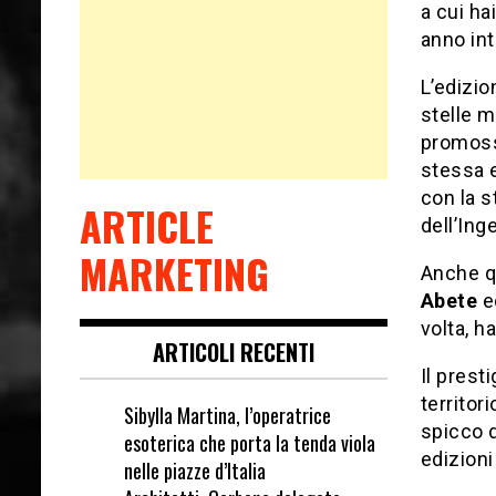
a cui ha
anno int
L’edizio
stelle m
promossa
stessa e
con la s
ARTICLE
dell’Ing
MARKETING
Anche qu
Abete
ed
volta, 
ARTICOLI RECENTI
Il prest
territor
Sibylla Martina, l’operatrice
spicco d
esoterica che porta la tenda viola
edizioni
nelle piazze d’Italia