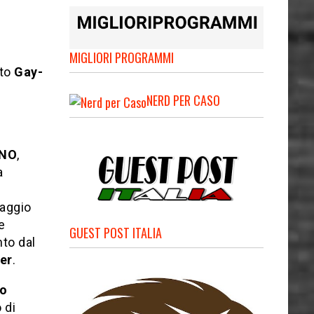
MIGLIORI PROGRAMMI
ato
Gay-
NERD PER CASO
NO
,
a
laggio
e
GUEST POST ITALIA
to dal
ler
.
io
 di