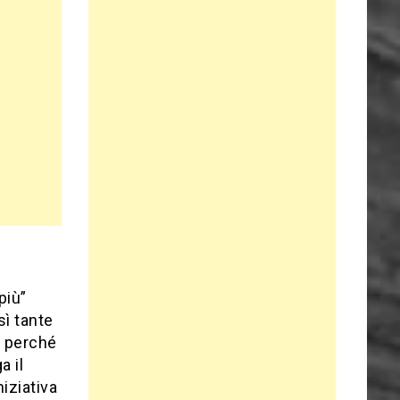
più”
sì tante
o perché
a il
niziativa