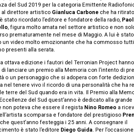
za del Sud 2019 per la categoria Emittente Radiofoni
al direttore artistico
Gianluca Carbone
che ha ritirato 
è stato ricordato l’editore e fondatore della radio,
Pao
ello
, figura molto amata nel settore artistico e non sol
so prematuramente nel mese di Maggio. A lui è stato
o un video molto emozionante che ha commosso tutti
o presenti alla serata.
a ottava edizione i fautori del Terronian Project hanno
di lanciare un premio alla Memoria con l’intento di pr
tà o un personaggio che si adopera con forte dedizio
 nel tenere vivo il ricordo di una personalità che ha r
lle terre del Sud quando era in vita. Il Premio alla Memo
Eccellenze del Sud quest’anno è dedicato alla grande
e non poteva che essere il regista
Nino Romeo
a ricev
ll’artista scomparsa e fondatore del prestigioso
Pre
che quest’anno festeggia i 25 anni. A consegnare il
imento è stato l’editore
Diego Guida
. Per l’occasione