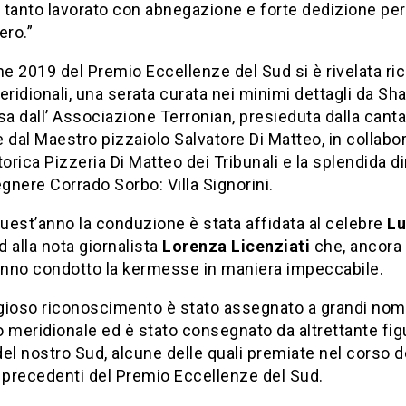
i tanto lavorato con abnegazione e forte dedizione pe
ero.”
ne 2019 del Premio Eccellenze del Sud si è rivelata ric
eridionali, una serata curata nei minimi dettagli da Sha
 dall’ Associazione Terronian, presieduta dalla canta
 dal Maestro pizzaiolo Salvatore Di Matteo, in collabo
torica Pizzeria Di Matteo dei Tribunali e la splendida 
egnere Corrado Sorbo: Villa Signorini.
est’anno la conduzione è stata affidata al celebre
Lu
 alla nota giornalista
Lorenza Licenziati
che, ancora
hanno condotto la kermesse in maniera impeccabile.
igioso riconoscimento è stato assegnato a grandi nom
io meridionale ed è stato consegnato da altrettante fig
el nostro Sud, alcune delle quali premiate nel corso d
 precedenti del Premio Eccellenze del Sud.