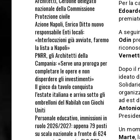
Architetti, Cerbone delegato
Per la c
nazionale della Commissione
Edoardo
Protezione civile
premiato
Azione Napoli, Enrico Ditto nuovo
responsabile Enti locali:
A seguir
«Interlocuzioni già avviate, faremo
Odin
pre
la lista a Napoli»
riconos
PNRR, gli Architetti della
Vernett
Campania: «Serve una proroga per
Dopo il
completare le opere e non
ideato d
disperdere gli investimenti»
Solidari
Il gioco da tavolo conquista
organizz
l’estate italiana e arriva sotto gli
ad est d
ombrelloni del Nabilah con Giochi
Antonio
Uniti
Preside
Personale educativo, immissioni in
ruolo 2026/2027: appena 79 posti
Un mome
su scala nazionale a fronte di 624
Marte
,