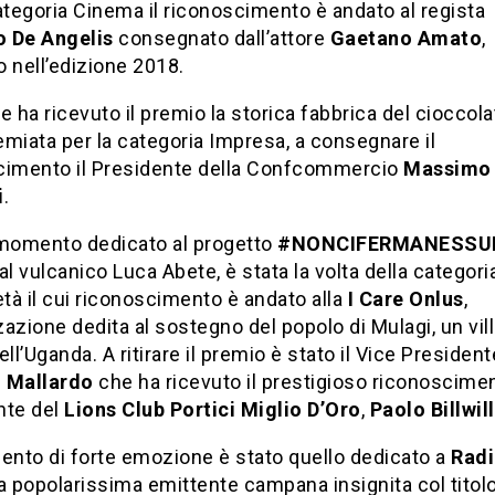
ategoria Cinema il riconoscimento è andato al regista
 De Angelis
consegnato dall’attore
Gaetano Amato
,
 nell’edizione 2018.
e ha ricevuto il premio la storica fabbrica del cioccol
miata per la categoria Impresa, a consegnare il
cimento il Presidente della Confcommercio
Massimo
i
.
 momento dedicato al progetto
#NONCIFERMANESSU
al vulcanico Luca Abete, è stata la volta della categori
età il cui riconoscimento è andato alla
I Care Onlus
,
azione dedita al sostegno del popolo di Mulagi, un vil
ell’Uganda. A ritirare il premio è stato il Vice President
 Mallardo
che ha ricevuto il prestigioso riconoscimen
nte del
Lions Club Portici Miglio D’Oro
,
Paolo Billwil
nto di forte emozione è stato quello dedicato a
Rad
 la popolarissima emittente campana insignita col titolo