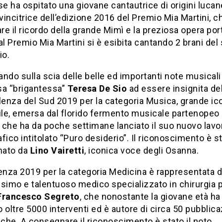
 ha ospitato una giovane cantautrice di origini lucan
 vincitrice dell’edizione 2016 del Premio Mia Martini, c
e il ricordo della grande Mimì e la preziosa opera por
al Premio Mia Martini si è esibita cantando 2 brani del
io.
ndo sulla scia delle belle ed importanti note musicali
sa “brigantessa”
Teresa De Sio
ad essere insignita del
lenza del Sud 2019 per la categoria Musica, grande ic
le, emersa dal florido fermento musicale partenopeo 
, che ha da poche settimane lanciato il suo nuovo lavo
fico intitolato “Puro desiderio”. Il riconoscimento è s
nato da
Lino Vairetti
, iconica voce degli Osanna.
enza 2019 per la categoria Medicina è rappresentata 
simo e talentuoso medico specializzato in chirurgia p
 Francesco Segreto
, che nonostante la giovane età ha
 oltre 5000 interventi ed è autore di circa 50 pubblica
iche. A consegnare il riconoscimento è stato il noto