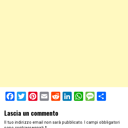
Facebook
Twitter
Pinterest
Email
Reddit
LinkedIn
WhatsApp
Messag
Shar
Lascia un commento
Il tuo indirizzo email non sarà pubblicato.
I campi obbligatori
sono contrassegnati
*