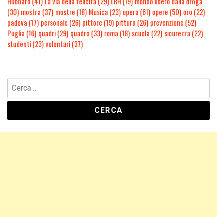
Hubbard
(41)
La via della felicità
(29)
LRH
(19)
mondo libero dalla droga
(30)
mostra
(37)
mostre
(18)
Musica
(23)
opera
(61)
opere
(50)
oro
(22)
padova
(17)
personale
(26)
pittore
(19)
pittura
(26)
prevenzione
(52)
Puglia
(16)
quadri
(29)
quadro
(33)
roma
(18)
scuola
(22)
sicurezza
(22)
studenti
(23)
volontari
(37)