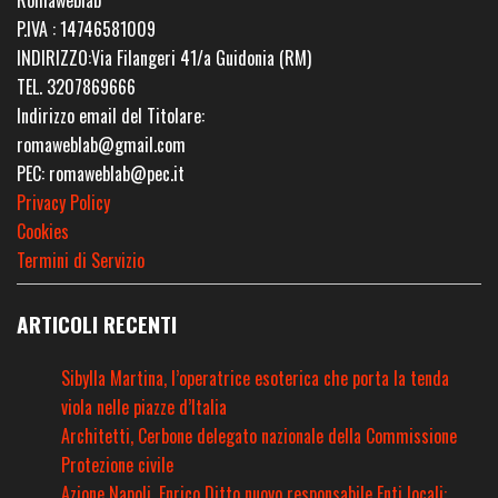
Romaweblab
P.IVA : 14746581009
INDIRIZZO:Via Filangeri 41/a Guidonia (RM)
TEL. 3207869666
Indirizzo email del Titolare:
romaweblab@gmail.com
PEC: romaweblab@pec.it
Privacy Policy
Cookies
Termini di Servizio
ARTICOLI RECENTI
Sibylla Martina, l’operatrice esoterica che porta la tenda
viola nelle piazze d’Italia
Architetti, Cerbone delegato nazionale della Commissione
Protezione civile
Azione Napoli, Enrico Ditto nuovo responsabile Enti locali: