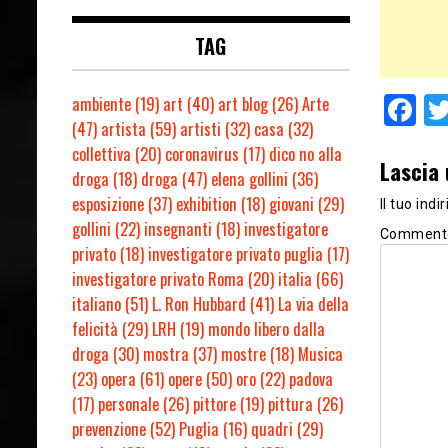
TAG
F
ambiente
(19)
art
(40)
art blog
(26)
Arte
(47)
artista
(59)
artisti
(32)
casa
(32)
collettiva
(20)
coronavirus
(17)
dico no alla
Lascia
droga
(18)
droga
(47)
elena gollini
(36)
esposizione
(37)
exhibition
(18)
giovani
(29)
Il tuo ind
gollini
(22)
insegnanti
(18)
investigatore
Comment
privato
(18)
investigatore privato puglia
(17)
investigatore privato Roma
(20)
italia
(66)
italiano
(51)
L. Ron Hubbard
(41)
La via della
felicità
(29)
LRH
(19)
mondo libero dalla
droga
(30)
mostra
(37)
mostre
(18)
Musica
(23)
opera
(61)
opere
(50)
oro
(22)
padova
(17)
personale
(26)
pittore
(19)
pittura
(26)
prevenzione
(52)
Puglia
(16)
quadri
(29)