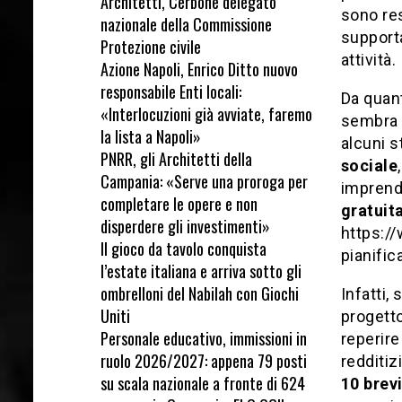
Architetti, Cerbone delegato
sono res
nazionale della Commissione
supporta
Protezione civile
attività.
Azione Napoli, Enrico Ditto nuovo
responsabile Enti locali:
Da quant
«Interlocuzioni già avviate, faremo
sembra c
la lista a Napoli»
alcuni s
PNRR, gli Architetti della
sociale
Campania: «Serve una proroga per
imprendi
completare le opere e non
gratuit
disperdere gli investimenti»
https:/
Il gioco da tavolo conquista
pianific
l’estate italiana e arriva sotto gli
ombrelloni del Nabilah con Giochi
Infatti,
Uniti
progetto
Personale educativo, immissioni in
reperire
ruolo 2026/2027: appena 79 posti
redditiz
su scala nazionale a fronte di 624
10 brevi