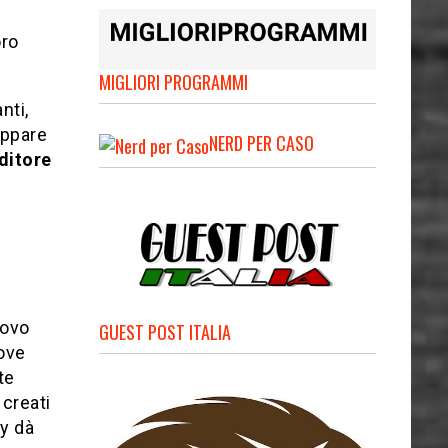
oro
MIGLIORI PROGRAMMI
nti,
uppare
NERD PER CASO
ditore
uovo
GUEST POST ITALIA
dove
te
 creati
y dà