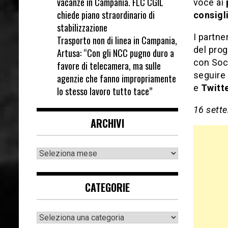
vacanze in Campania. FLC CGIL
voce ai
chiede piano straordinario di
consigl
stabilizzazione
I partne
Trasporto non di linea in Campania,
del prog
Artusa: “Con gli NCC pugno duro a
con Soci
favore di telecamera, ma sulle
seguire 
agenzie che fanno impropriamente
e
Twitt
lo stesso lavoro tutto tace”
16 sett
ARCHIVI
CATEGORIE