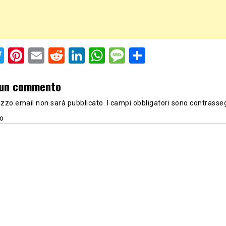
acebook
Twitter
Pinterest
Email
Reddit
LinkedIn
WhatsApp
Message
Share
 un commento
irizzo email non sarà pubblicato.
I campi obbligatori sono contrasse
o