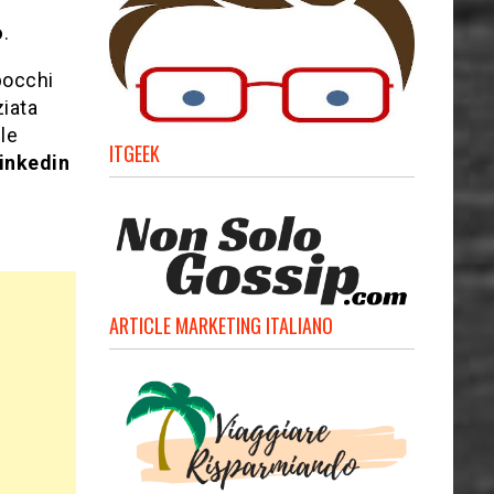
o
.
sbocchi
ziata
le
ITGEEK
inkedin
ARTICLE MARKETING ITALIANO