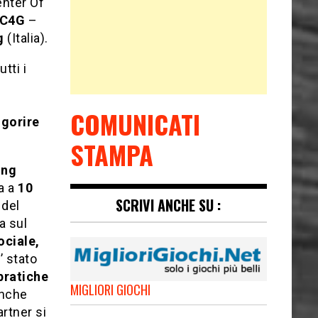
nter Of
C4G
–
g
(Italia).
tti i
COMUNICATI
igorire
STAMPA
ing
ta a
10
SCRIVI ANCHE SU :
 del
a sul
ociale,
’ stato
 pratiche
MIGLIORI GIOCHI
anche
artner si