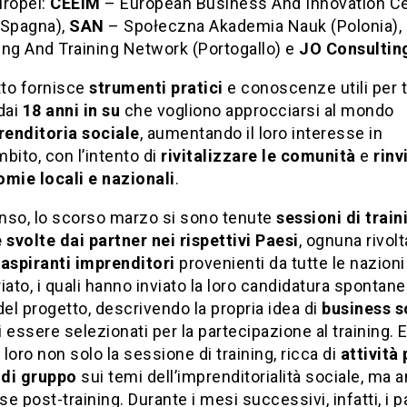
uropei:
CEEIM
– European Business And Innovation Ce
(Spagna),
SAN
– Społeczna Akademia Nauk (Polonia),
ing And Training Network (Portogallo) e
JO Consultin
tto fornisce
strumenti pratici
e conoscenze utili per tu
dai
18 anni in su
che vogliono approcciarsi al mondo
renditoria sociale
, aumentando il loro interesse in
bito, con l’intento di
rivitalizzare le comunità
e
rinv
omie locali e nazionali
.
enso, lo scorso marzo si sono tenute
sessioni di train
 svolte dai partner nei rispettivi Paesi
, ognuna rivol
 aspiranti imprenditori
provenienti da tutte le nazioni
iato, i quali hanno inviato la loro candidatura spontane
del progetto, descrivendo la propria idea di
business s
di essere selezionati per la partecipazione al training. E
r loro non solo la sessione di training, ricca di
attività
 di gruppo
sui temi dell’imprenditorialità sociale, ma 
ase post-training. Durante i mesi successivi, infatti, i p