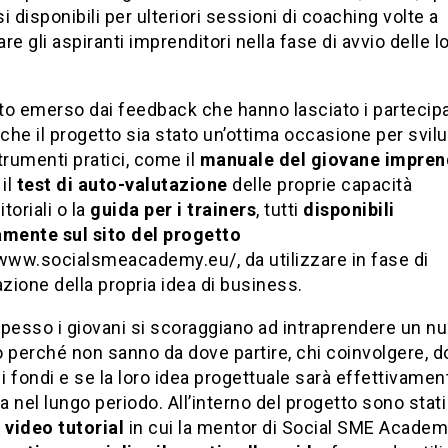
i disponibili per ulteriori sessioni di coaching volte a
re gli aspiranti imprenditori nella fase di avvio delle l
o emerso dai feedback che hanno lasciato i partecipa
he il progetto sia stato un’ottima occasione per svil
trumenti pratici, come il
manuale del giovane impren
, il
test di auto-valutazione
delle proprie capacità
toriali o la
guida per i trainers
, tutti
disponibili
amente sul sito del progetto
/www.socialsmeacademy.eu/, da utilizzare in fase di
azione della propria idea di business.
 spesso i giovani si scoraggiano ad intraprendere un n
 perché non sanno da dove partire, chi coinvolgere, 
 i fondi e se la loro idea progettuale sarà effettivamen
ia nel lungo periodo. All’interno del progetto sono stati
 video tutorial
in cui la mentor di Social SME Academ