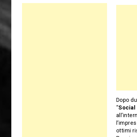
Dopo due
“
Socia
all’inte
l’impre
ottimi r