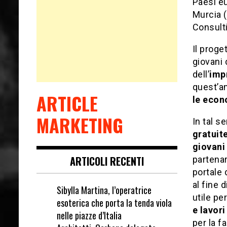
Paesi e
Murcia 
Consult
Il proge
giovani 
dell’
imp
quest’am
ARTICLE
le econ
MARKETING
In tal s
gratuite
giovani
ARTICOLI RECENTI
partenar
portale 
al fine 
Sibylla Martina, l’operatrice
utile pe
esoterica che porta la tenda viola
e lavori
nelle piazze d’Italia
per la f