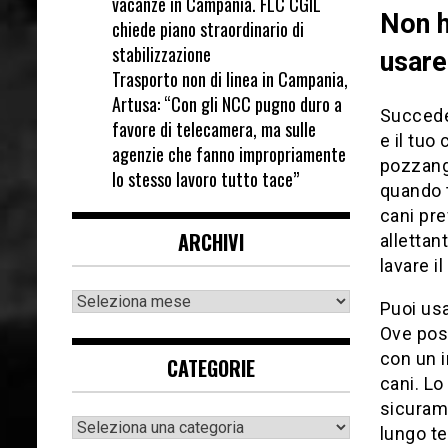
vacanze in Campania. FLC CGIL
Non h
chiede piano straordinario di
stabilizzazione
usare
Trasporto non di linea in Campania,
Artusa: “Con gli NCC pugno duro a
Succede 
favore di telecamera, ma sulle
e il tuo
agenzie che fanno impropriamente
pozzang
lo stesso lavoro tutto tace”
quando t
cani pre
ARCHIVI
allettan
lavare i
Puoi us
Ove poss
con un i
CATEGORIE
cani. L
sicuram
lungo t