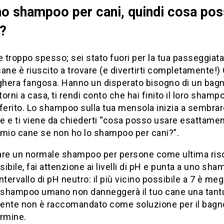
o shampoo per cani, quindi cosa po
?
troppo spesso; sei stato fuori per la tua passeggiata
 cane è riuscito a trovare (e divertirti completamente!)
hera fangosa. Hanno un disperato bisogno di un bag
orni a casa, ti rendi conto che hai finito il loro shamp
ferito. Lo shampoo sulla tua mensola inizia a sembra
te e ti viene da chiederti “cosa posso usare esattame
l mio cane se non ho lo shampoo per cani?”.
are un normale shampoo per persone come ultima ris
ibile, fai attenzione ai livelli di pH e punta a uno sh
ntervallo di pH neutro: il più vicino possibile a 7 è megl
o shampoo umano non danneggerà il tuo cane una tan
ente non è raccomandato come soluzione per il bagn
ermine.