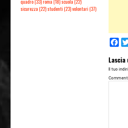
quadro
(33)
roma
(18)
scuola
(22)
sicurezza
(22)
studenti
(23)
volontari
(37)
F
Lascia
Il tuo ind
Comment