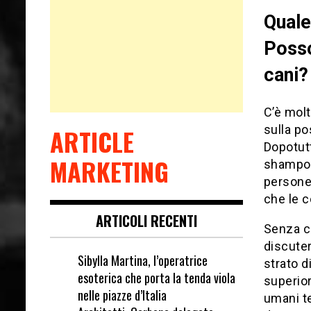
Quale
Posso
cani?
C’è molt
sulla po
ARTICLE
Dopotutt
MARKETING
shampoo
persone 
che le 
ARTICOLI RECENTI
Senza c
discuter
Sibylla Martina, l’operatrice
strato d
esoterica che porta la tenda viola
superior
nelle piazze d’Italia
umani te