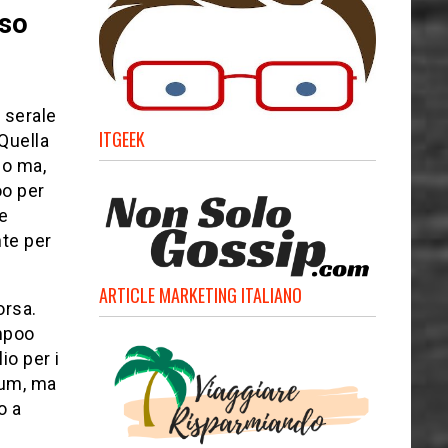
sso
 serale
ITGEEK
 Quella
no ma,
oo per
re
nte per
ARTICLE MARKETING ITALIANO
orsa.
ampoo
io per i
tum, ma
o a