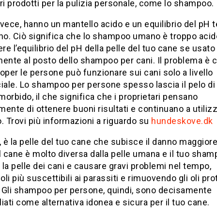
ri prodotti per la pulizia personale, come lo shampoo.
invece, hanno un mantello acido e un equilibrio del pH
lino. Ciò significa che lo shampoo umano è troppo acid
e l’equilibrio del pH della pelle del tuo cane se usato
ente al posto dello shampoo per cani. Il problema è c
er le persone può funzionare sui cani solo a livello
iale. Lo shampoo per persone spesso lascia il pelo di
 morbido, il che significa che i proprietari pensano
ente di ottenere buoni risultati e continuano a utilizz
. Trovi più informazioni a riguardo su
hundeskove.dk
, è la pelle del tuo cane che subisce il danno maggiore
l cane è molto diversa dalla pelle umana e il tuo sha
la pelle dei cani e causare gravi problemi nel tempo,
li più suscettibili ai parassiti e rimuovendo gli oli prot
i. Gli shampoo per persone, quindi, sono decisamente
iati come alternativa idonea e sicura per il tuo cane.