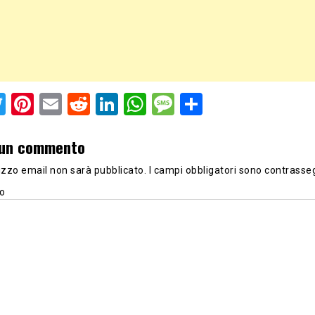
acebook
Twitter
Pinterest
Email
Reddit
LinkedIn
WhatsApp
Message
Share
 un commento
irizzo email non sarà pubblicato.
I campi obbligatori sono contrasse
o