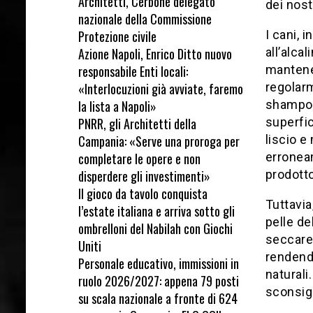
Architetti, Cerbone delegato
dei nost
nazionale della Commissione
Protezione civile
I cani, 
Azione Napoli, Enrico Ditto nuovo
all’alca
responsabile Enti locali:
mantener
«Interlocuzioni già avviate, faremo
regolarm
la lista a Napoli»
shampoop
PNRR, gli Architetti della
superfic
Campania: «Serve una proroga per
liscio e
completare le opere e non
erroneam
disperdere gli investimenti»
prodotto
Il gioco da tavolo conquista
Tuttavia
l’estate italiana e arriva sotto gli
pelle de
ombrelloni del Nabilah con Giochi
seccare 
Uniti
rendendo
Personale educativo, immissioni in
natural
ruolo 2026/2027: appena 79 posti
sconsigl
su scala nazionale a fronte di 624