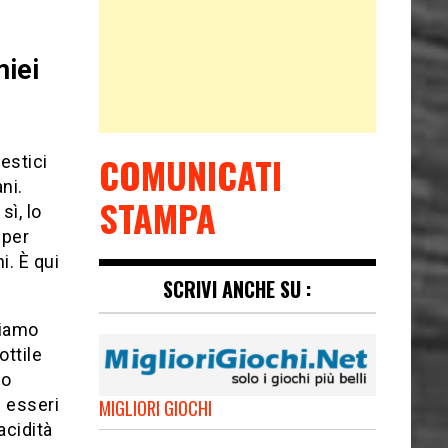
?
iei
COMUNICATI
estici
ni.
STAMPA
ì, lo
 per
i. È qui
SCRIVI ANCHE SU :
biamo
ottile
to
i esseri
MIGLIORI GIOCHI
acidità