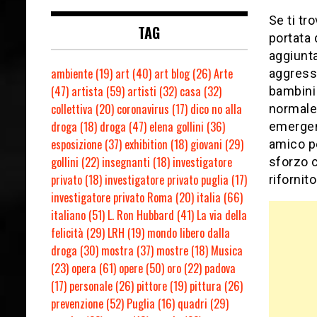
Se ti tr
TAG
portata 
aggiunta
ambiente
(19)
art
(40)
art blog
(26)
Arte
aggressi
(47)
artista
(59)
artisti
(32)
casa
(32)
bambini
collettiva
(20)
coronavirus
(17)
dico no alla
normale 
droga
(18)
droga
(47)
elena gollini
(36)
emergenz
esposizione
(37)
exhibition
(18)
giovani
(29)
amico pe
gollini
(22)
insegnanti
(18)
investigatore
sforzo 
privato
(18)
investigatore privato puglia
(17)
rifornit
investigatore privato Roma
(20)
italia
(66)
italiano
(51)
L. Ron Hubbard
(41)
La via della
felicità
(29)
LRH
(19)
mondo libero dalla
droga
(30)
mostra
(37)
mostre
(18)
Musica
(23)
opera
(61)
opere
(50)
oro
(22)
padova
(17)
personale
(26)
pittore
(19)
pittura
(26)
prevenzione
(52)
Puglia
(16)
quadri
(29)