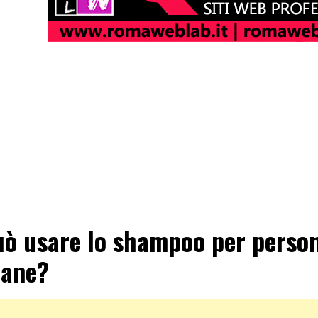
uò usare lo shampoo per perso
cane?