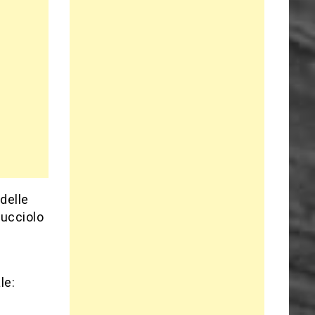
 delle
cucciolo
le: