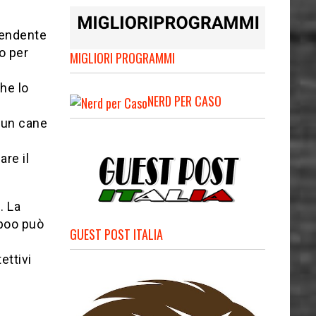
 tendente
o per
MIGLIORI PROGRAMMI
he lo
NERD PER CASO
 un cane
are il
. La
mpoo può
GUEST POST ITALIA
ettivi