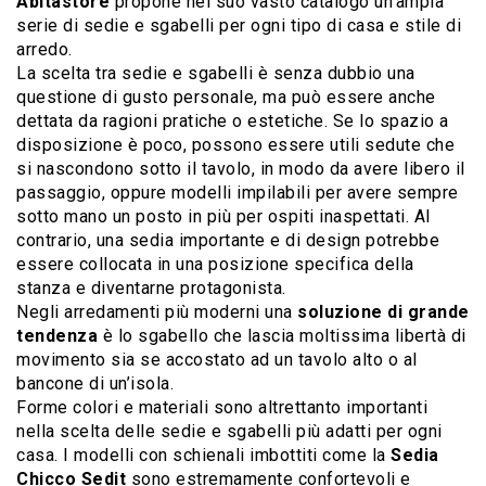
Abitastore
propone nel suo vasto catalogo un’ampia
serie di sedie e sgabelli per ogni tipo di casa e stile di
arredo.
La scelta tra sedie e sgabelli è senza dubbio una
questione di gusto personale, ma può essere anche
dettata da ragioni pratiche o estetiche. Se lo spazio a
disposizione è poco, possono essere utili sedute che
si nascondono sotto il tavolo, in modo da avere libero il
passaggio, oppure modelli impilabili per avere sempre
sotto mano un posto in più per ospiti inaspettati. Al
contrario, una sedia importante e di design potrebbe
essere collocata in una posizione specifica della
stanza e diventarne protagonista.
Negli arredamenti più moderni una
soluzione di grande
tendenza
è lo sgabello che lascia moltissima libertà di
movimento sia se accostato ad un tavolo alto o al
bancone di un’isola.
Forme colori e materiali sono altrettanto importanti
nella scelta delle sedie e sgabelli più adatti per ogni
casa. I modelli con schienali imbottiti come la
Sedia
Chicco Sedit
sono estremamente confortevoli e