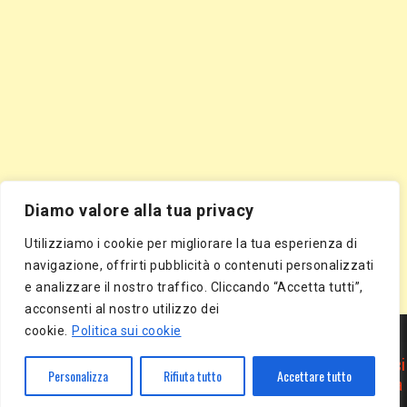
Diamo valore alla tua privacy
Utilizziamo i cookie per migliorare la tua esperienza di
navigazione, offrirti pubblicità o contenuti personalizzati
e analizzare il nostro traffico. Cliccando “Accetta tutti”,
acconsenti al nostro utilizzo dei
Segnala Sito Gratis
|
Segnala Azienda Gratis
|
Inserisci Azienda Gratis
|
cookie.
Politica sui cookie
Directory Gratis
|
Segnala Sito Gratis
|
Segnala Azienda Gratis
|
Inserisci Azienda Gratis
|
Directory Gratis
|
Article Marketing
|
Inserisci
Personalizza
Rifiuta tutto
Accettare tutto
Articolo Gratis
|
Pubblica Articolo Gratis
|
Inserisci Comunicato Stampa
Gratis