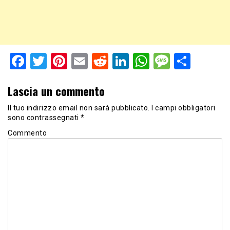
Facebook
Twitter
Pinterest
Email
Reddit
LinkedIn
WhatsApp
Messag
Shar
Lascia un commento
Il tuo indirizzo email non sarà pubblicato.
I campi obbligatori
sono contrassegnati
*
Commento