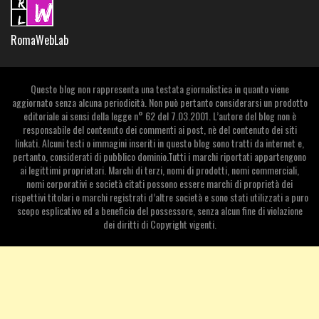
RomaWebLab
Questo blog non rappresenta una testata giornalistica in quanto viene
aggiornato senza alcuna periodicità. Non può pertanto considerarsi un prodotto
editoriale ai sensi della legge n° 62 del 7.03.2001. L’autore del blog non è
responsabile del contenuto dei commenti ai post, nè del contenuto dei siti
linkati. Alcuni testi o immagini inseriti in questo blog sono tratti da internet e,
pertanto, considerati di pubblico dominio.Tutti i marchi riportati appartengono
ai legittimi proprietari. Marchi di terzi, nomi di prodotti, nomi commerciali,
nomi corporativi e società citati possono essere marchi di proprietà dei
rispettivi titolari o marchi registrati d’altre società e sono stati utilizzati a puro
scopo esplicativo ed a beneficio del possessore, senza alcun fine di violazione
dei diritti di Copyright vigenti.