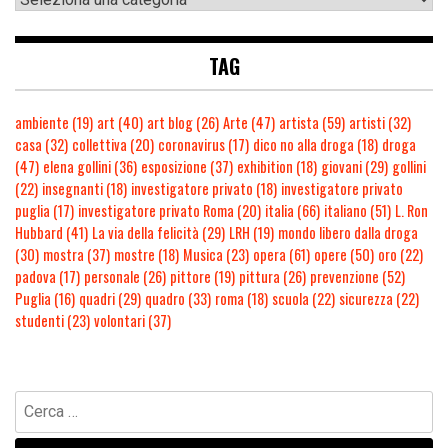
TAG
ambiente
(19)
art
(40)
art blog
(26)
Arte
(47)
artista
(59)
artisti
(32)
casa
(32)
collettiva
(20)
coronavirus
(17)
dico no alla droga
(18)
droga
(47)
elena gollini
(36)
esposizione
(37)
exhibition
(18)
giovani
(29)
gollini
(22)
insegnanti
(18)
investigatore privato
(18)
investigatore privato
puglia
(17)
investigatore privato Roma
(20)
italia
(66)
italiano
(51)
L. Ron
Hubbard
(41)
La via della felicità
(29)
LRH
(19)
mondo libero dalla droga
(30)
mostra
(37)
mostre
(18)
Musica
(23)
opera
(61)
opere
(50)
oro
(22)
padova
(17)
personale
(26)
pittore
(19)
pittura
(26)
prevenzione
(52)
Puglia
(16)
quadri
(29)
quadro
(33)
roma
(18)
scuola
(22)
sicurezza
(22)
studenti
(23)
volontari
(37)