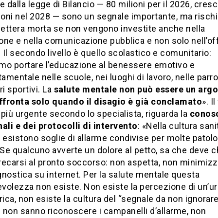
e dalla legge di Bilancio — 80 milioni per il 2026, cresc
ioni nel 2028 — sono un segnale importante, ma rischi
lettera morta se non vengono investite anche nella
ne e nella comunicazione pubblica e non solo nell’off
. Il secondo livello è quello scolastico e comunitario:
mo portare l’educazione al benessere emotivo e
mentale nelle scuole, nei luoghi di lavoro, nelle parr
ri sportivi. La
salute mentale non può essere un ar
affronta solo quando il disagio è già conclamato
». I
 il più urgente secondo lo specialista, riguarda la
conos
ali e dei protocolli di intervento
: «Nella cultura sani
esistono soglie di allarme condivise per molte patolo
 Se qualcuno avverte un dolore al petto, sa che deve 
 recarsi al pronto soccorso: non aspetta, non minimizz
nostica su internet. Per la salute mentale questa
volezza non esiste. Non esiste la percezione di un’u
rica, non esiste la cultura del “segnale da non ignorare
 non sanno riconoscere i campanelli d’allarme, non