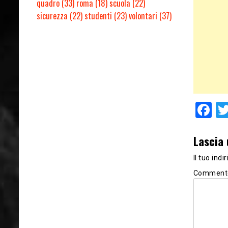
quadro
(33)
roma
(18)
scuola
(22)
sicurezza
(22)
studenti
(23)
volontari
(37)
F
Lascia
Il tuo ind
Comment