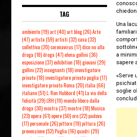
conosco
chiedono
TAG
Una lacu
ambiente
(19)
art
(40)
art blog
(26)
Arte
familiar
(47)
artista
(59)
artisti
(32)
casa
(32)
comporta
collettiva
(20)
coronavirus
(17)
dico no alla
sottolin
droga
(18)
droga
(47)
elena gollini
(36)
a minimi
esposizione
(37)
exhibition
(18)
giovani
(29)
sapere a
gollini
(22)
insegnanti
(18)
investigatore
«Serve 
privato
(18)
investigatore privato puglia
(17)
psichiat
investigatore privato Roma
(20)
italia
(66)
soglie o
italiano
(51)
L. Ron Hubbard
(41)
La via della
conclude
felicità
(29)
LRH
(19)
mondo libero dalla
droga
(30)
mostra
(37)
mostre
(18)
Musica
(23)
opera
(61)
opere
(50)
oro
(22)
padova
(17)
personale
(26)
pittore
(19)
pittura
(26)
prevenzione
(52)
Puglia
(16)
quadri
(29)