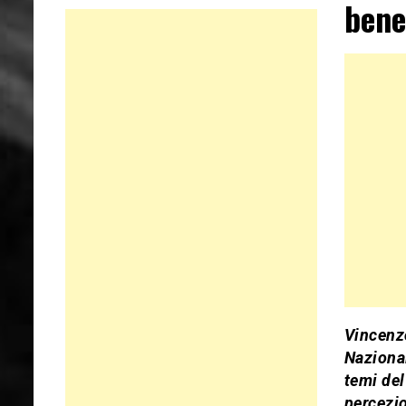
bene
Vincenzo
Naziona
temi del
percezio