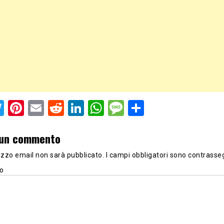
acebook
Twitter
Pinterest
Email
Reddit
LinkedIn
WhatsApp
Message
Share
 un commento
irizzo email non sarà pubblicato.
I campi obbligatori sono contrasse
o