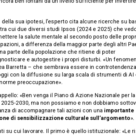
cora ben lontani da un livello sufficiente per invertire
 della sua ipotesi, l’esperto cita alcune ricerche su b
 tra cui due diversi studi Ipsos (2024 e 2025) che vedo
 mettere la salute mentale al secondo posto delle propr
azioni, a differenza della maggior parte degli altri Pae
a parte della popolazione che ritiene di poter
nosticare e autogestire i propri disturbi. «Un fenome
nea Barretta – che sembrava essere in controtendenza
ggi con la diffusione su larga scala di strumenti di AI 
norme preoccupazione».
’appello: «Ben venga il Piano di Azione Nazionale per la
 2025-2030, ma non possiamo e non dobbiamo sottov
tanza di accompagnare tali azioni con una
importante
one di sensibilizzazione culturale sull’argomento
».
nti su cui lavorare. Il primo è quello istituzionale: «Le r