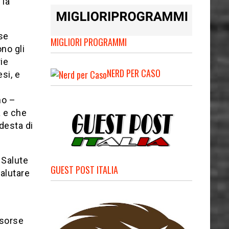
 la
ase
MIGLIORI PROGRAMMI
no gli
ie
NERD PER CASO
si, e
no –
 e che
desta di
 Salute
GUEST POST ITALIA
alutare
isorse