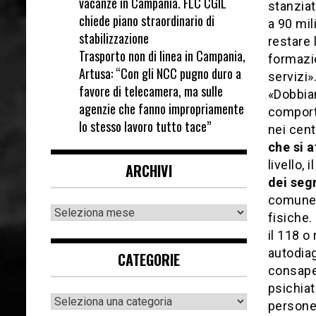
vacanze in Campania. FLC CGIL
stanziat
chiede piano straordinario di
a 90 mil
stabilizzazione
restare 
Trasporto non di linea in Campania,
formazio
Artusa: “Con gli NCC pugno duro a
servizi»
favore di telecamera, ma sulle
«Dobbia
agenzie che fanno impropriamente
comporta
lo stesso lavoro tutto tace”
nei cent
che si 
livello,
ARCHIVI
dei segn
comune 
fisiche.
il 118 o
autodiag
CATEGORIE
consape
psichiat
persone