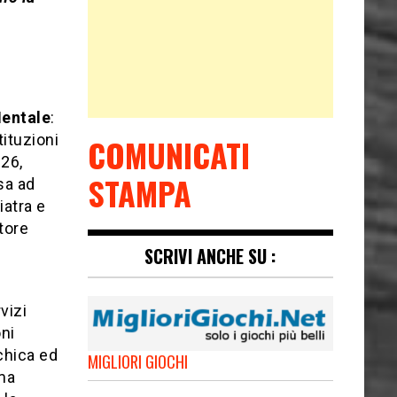
Mentale
:
ituzioni
COMUNICATI
026,
STAMPA
sa ad
iatra e
tore
SCRIVI ANCHE SU :
vizi
oni
chica ed
MIGLIORI GIOCHI
ma