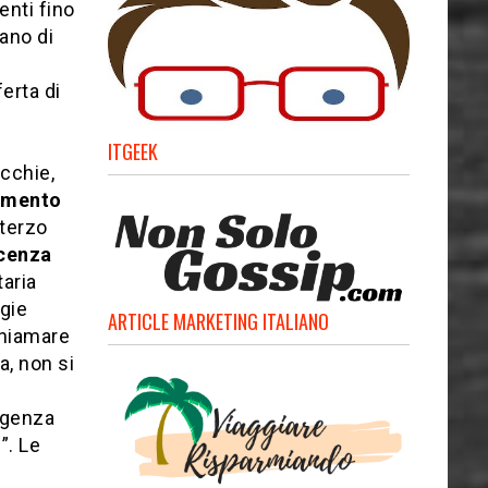
enti fino
ano di
erta di
ITGEEK
occhie,
gomento
l terzo
cenza
taria
gie
ARTICLE MARKETING ITALIANO
chiamare
a, non si
rgenza
”. Le