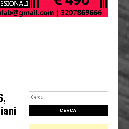
6,
liani