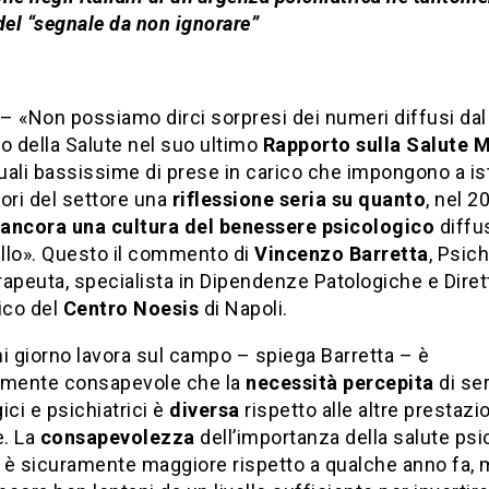
del “segnale da non ignorare”
– «Non possiamo dirci sorpresi dei numeri diffusi dal
o della Salute nel suo ultimo
Rapporto sulla Salute 
ali bassissime di prese in carico che impongono a ist
ori del settore una
riflessione seria su quanto
, nel 2
ancora una cultura del benessere psicologico
diffu
ello». Questo il commento di
Vincenzo Barretta
, Psich
apeuta, specialista in Dipendenze Patologiche e Diret
ico del
Centro Noesis
di Napoli.
i giorno lavora sul campo – spiega Barretta – è
amente consapevole che la
necessità percepita
di ser
ici e psichiatrici è
diversa
rispetto alle altre prestazi
e. La
consapevolezza
dell’importanza della salute psi
 è sicuramente maggiore rispetto a qualche anno fa, 