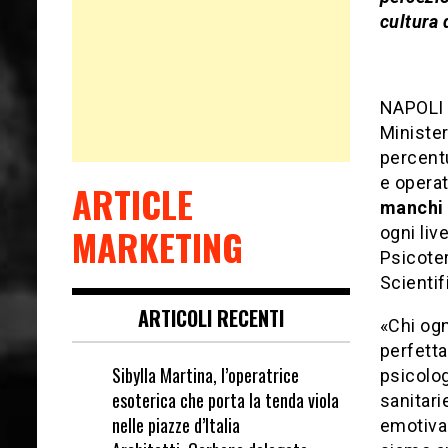
cultura 
NAPOLI 
Minister
percentu
e operat
ARTICLE
manchi 
MARKETING
ogni liv
Psicoter
Scientif
ARTICOLI RECENTI
«Chi ogn
perfett
Sibylla Martina, l’operatrice
psicolog
esoterica che porta la tenda viola
sanitari
nelle piazze d’Italia
emotiva