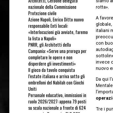
Architetti, Cerbone delegato
siamo an
nazionale della Commissione
rotta».
Protezione civile
A favore
Azione Napoli, Enrico Ditto nuovo
globale,
responsabile Enti locali:
italiani
«Interlocuzioni già avviate, faremo
preoccup
la lista a Napoli»
con buon
PNRR, gli Architetti della
autodiag
Campania: «Serve una proroga per
sottoli
completare le opere e non
invece o
disperdere gli investimenti»
nuovo e
Il gioco da tavolo conquista
l’estate italiana e arriva sotto gli
Da qui l
ombrelloni del Nabilah con Giochi
Mentale
Uniti
l’impor
Personale educativo, immissioni in
operazi
ruolo 2026/2027: appena 79 posti
su scala nazionale a fronte di 624
Tre i pu