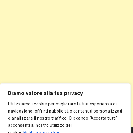
Diamo valore alla tua privacy
Utilizziamo i cookie per migliorare la tua esperienza di
navigazione, offrirti pubblicità o contenuti personalizzati
e analizzare il nostro traffico. Cliccando “Accetta tutti”,
acconsenti al nostro utilizzo dei
Segnala Sito Gratis
|
Segnala Azienda Gratis
|
Inserisci Azienda Gratis
|
cookie.
Politica sui cookie