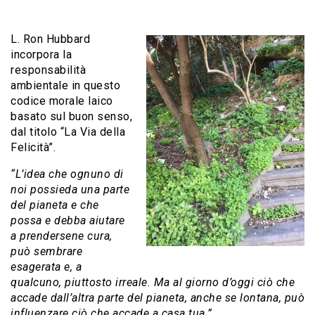
L. Ron Hubbard
incorpora la
responsabilità
ambientale in questo
codice morale laico
basato sul buon senso,
dal titolo “La Via della
Felicità”.
“L’idea che ognuno di
noi possieda una parte
del pianeta e che
possa e debba aiutare
a prendersene cura,
può sembrare
esagerata e, a
qualcuno, piuttosto irreale. Ma al giorno d’oggi ciò che
accade dall’altra parte del pianeta, anche se lontana, può
influenzare ciò che accade a casa tua.”