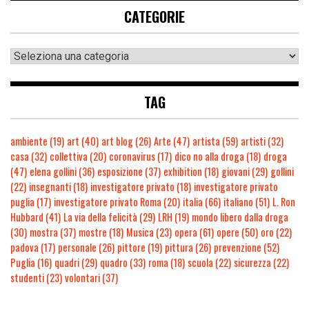
CATEGORIE
TAG
ambiente
(19)
art
(40)
art blog
(26)
Arte
(47)
artista
(59)
artisti
(32)
casa
(32)
collettiva
(20)
coronavirus
(17)
dico no alla droga
(18)
droga
(47)
elena gollini
(36)
esposizione
(37)
exhibition
(18)
giovani
(29)
gollini
(22)
insegnanti
(18)
investigatore privato
(18)
investigatore privato
puglia
(17)
investigatore privato Roma
(20)
italia
(66)
italiano
(51)
L. Ron
Hubbard
(41)
La via della felicità
(29)
LRH
(19)
mondo libero dalla droga
(30)
mostra
(37)
mostre
(18)
Musica
(23)
opera
(61)
opere
(50)
oro
(22)
padova
(17)
personale
(26)
pittore
(19)
pittura
(26)
prevenzione
(52)
Puglia
(16)
quadri
(29)
quadro
(33)
roma
(18)
scuola
(22)
sicurezza
(22)
studenti
(23)
volontari
(37)