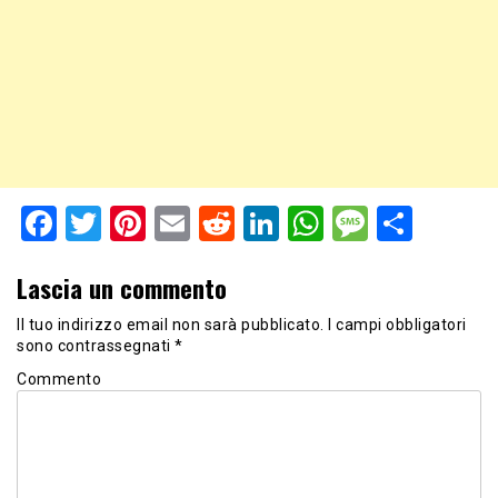
Facebook
Twitter
Pinterest
Email
Reddit
LinkedIn
WhatsApp
Messag
Shar
Lascia un commento
Il tuo indirizzo email non sarà pubblicato.
I campi obbligatori
sono contrassegnati
*
Commento