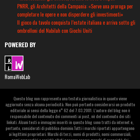
PNRR, gli Architetti della Campania: «Serve una proroga per
completare le opere e non disperdere gli investimenti»
Il gioco da tavolo conquista l’estate italiana e arriva sotto gli
ombrelloni del Nabilah con Giochi Uniti
POWERED BY
RomaWebLab
Questo blog non rappresenta una testata giornalistica in quanto viene
aggiornato senza alcuna periodicità. Non può pertanto considerarsi un prodotto
editoriale ai sensi della legge n° 62 del 7.03.2001. L’autore del blog non è
responsabile del contenuto dei commenti ai post, nè del contenuto dei siti
linkati. Alcuni testi o immagini inseriti in questo blog sono tratti da internet e,
pertanto, considerati di pubblico dominio.Tutti i marchi riportati appartengono
ai legittimi proprietari. Marchi di terzi, nomi di prodotti, nomi commerciali,
nomi corporativi e società citati possono essere marchi di proprietà dei