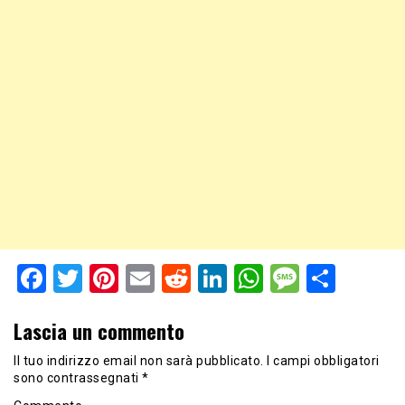
Facebook
Twitter
Pinterest
Email
Reddit
LinkedIn
WhatsApp
Messag
Shar
Lascia un commento
Il tuo indirizzo email non sarà pubblicato.
I campi obbligatori
sono contrassegnati
*