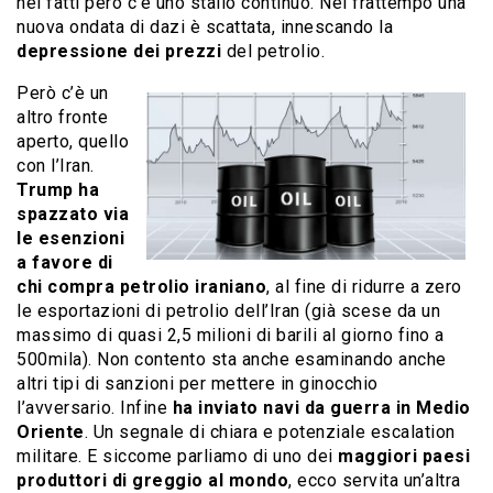
nei fatti però c’è uno stallo continuo. Nel frattempo una
nuova ondata di dazi è scattata, innescando la
depressione dei prezzi
del petrolio.
Però c’è un
altro fronte
aperto, quello
con l’Iran.
Trump ha
spazzato via
le esenzioni
a favore di
chi compra petrolio iraniano
, al fine di ridurre a zero
le esportazioni di petrolio dell’Iran (già scese da un
massimo di quasi 2,5 milioni di barili al giorno fino a
500mila). Non contento sta anche esaminando anche
altri tipi di sanzioni per mettere in ginocchio
l’avversario. Infine
ha inviato navi da guerra in Medio
Oriente
. Un segnale di chiara e potenziale escalation
militare. E siccome parliamo di uno dei
maggiori paesi
produttori di greggio al mondo
, ecco servita un’altra