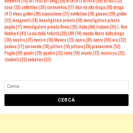
ambiente
(19)
art
(40)
art blog
(26)
Arte
(47)
artista
(59)
artisti
(32)
casa
(32)
collettiva
(20)
coronavirus
(17)
dico no alla droga
(18)
droga
(47)
elena gollini
(36)
esposizione
(37)
exhibition
(18)
giovani
(29)
gollini
(22)
insegnanti
(18)
investigatore privato
(18)
investigatore privato
puglia
(17)
investigatore privato Roma
(20)
italia
(66)
italiano
(51)
L. Ron
Hubbard
(41)
La via della felicità
(29)
LRH
(19)
mondo libero dalla droga
(30)
mostra
(37)
mostre
(18)
Musica
(23)
opera
(61)
opere
(50)
oro
(22)
padova
(17)
personale
(26)
pittore
(19)
pittura
(26)
prevenzione
(52)
Puglia
(16)
quadri
(29)
quadro
(33)
roma
(18)
scuola
(22)
sicurezza
(22)
studenti
(23)
volontari
(37)